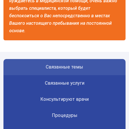
нуждаетесь в медицинской помощи, очень важно
Оставьте ваши контактные
выбрать специалиста, который будет
данные
беспокоиться о Вас непосредственно в местах
Вашего настоящего пребывания на постоянной
основе.
Спасибо!
Мы получили ваше обращение.
Оператор позвонит Вам в ближайшее
время.
Связанные темы
Отправить
Связанные услуги
Отправляя данные я даю согласие на
обработку
персональных данных.
Консультируют врачи
Процедуры