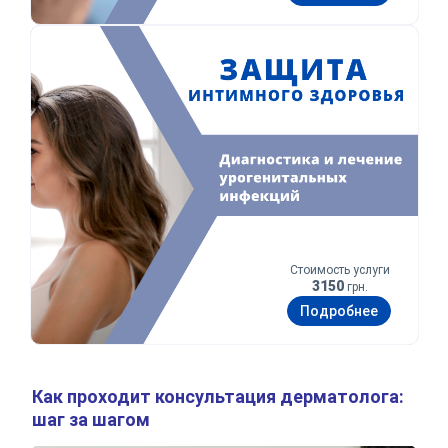
Защита интимного здоровья
Стоимость услуги
3150
грн.
Подробнее
Как проходит консультация дерматолога:
шаг за шагом