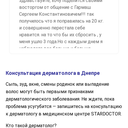
здравствуйте, хочу поделится своими
восторгом от общение с Гармаш
Сергеем Константиновичем!!! так
получилось что я поправилась на 20 кг.
и совершенно перестала себе
нравится. на то что бы их сбросить , у
меня ушло 3 года.Но с каждым днем я
наблюдала все больше и больше
обвисающую кожу от плеч до
локтя.Руки все больше походили на
крылья.что только я не пробовала что
Консультация дерматолога в Днепре
бы хоть немного подтянуть кожу рук.
Спорт, массаж, различные крема увы
Сыпь, зуд, акне, смены родинок или выпадение
не давали желаемого результата.И
волос могут быть первыми признаками
тогда я начала искать другие способы
дерматологического заболевания. Не ждите, пока
решения моей проблемы. Но так как я
проблема усугубится — запишитесь на консультацию
переехала жить в Москву, более
к дерматологу в медицинском центре STARDOCTOR.
радикальные методы стоят немалые
деньги!!! Я уже потеряла надежду... И
Кто такой дерматолог?