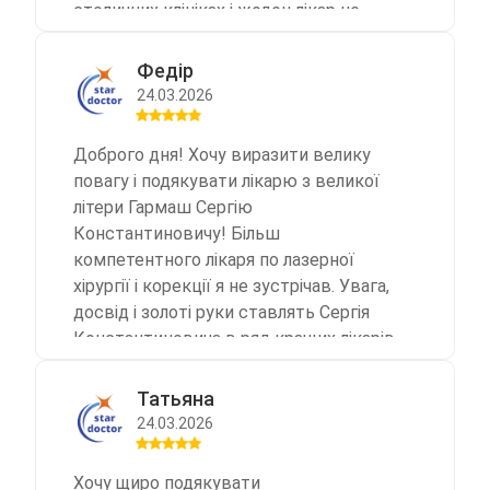
столичних клініках і жоден лікар не
брався через глибину ураження. Сергій
Костянтинович - лікар, якому можна
Федір
довірити найскладнішу роботу.
24.03.2026
Доброго дня! Хочу виразити велику
повагу і подякувати лікарю з великої
літери Гармаш Сергію
Константиновичу! Більш
компетентного лікаря по лазерної
хірургії і корекції я не зустрічав. Увага,
досвід і золоті руки ставлять Сергія
Константиновича в ряд кращих лікарів
Європи! Дякую вам за велику роботу,
яку ви зробили для мене і багатьох
Татьяна
ваших поцієнтів!
24.03.2026
Хочу щиро подякувати