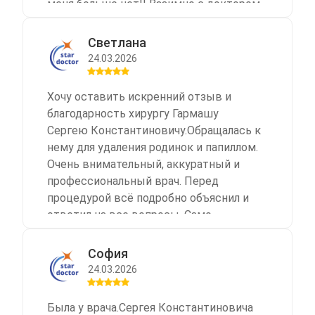
меня больше нет!! Взаимно с доктором
работаем по устранению причин .
Искрено благодарю!!!
Светлана
24.03.2026
Хочу оставить искренний отзыв и
благодарность хирургу Гармашу
Сергею Константиновичу.Обращалась к
нему для удаления родинок и папиллом.
Очень внимательный, аккуратный и
профессиональный врач. Перед
процедурой всё подробно объяснил и
ответил на все вопросы. Само
удаление прошло быстро и комфортно.
Самое главное, что всё зажило очень
София
аккуратно, без рубцов и заметных
24.03.2026
следов, кожа выглядит отлично! Очень
рада, что попала именно к Сергею
Была у врача.Сергея Константиновича