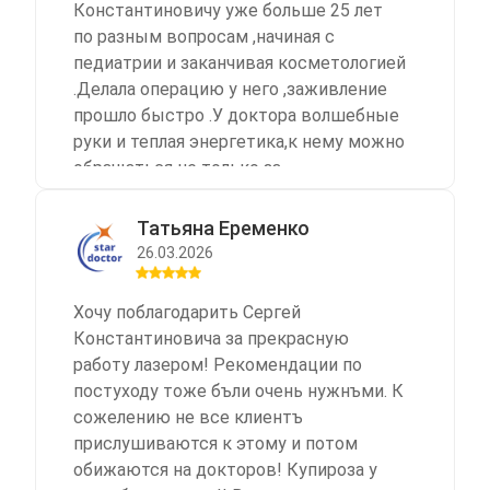
Константиновичу уже больше 25 лет
по разным вопросам ,начиная с
педиатрии и заканчивая косметологией
.Делала операцию у него ,заживление
прошло быстро .У доктора волшебные
руки и теплая энергетика,к нему можно
обращаться не только за
консультацией но и за психологической
поддержкой .
Татьяна Еременко
26.03.2026
Хочу поблагодарить Сергей
Константиновича за прекрасную
работу лазером! Рекомендации по
постуходу тоже бъли очень нужнъми. К
сожелению не все клиентъ
прислушиваются к этому и потом
обижаются на докторов! Купироза у