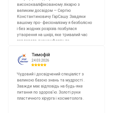
висококваліфікованому лікарю з
великим досвідом — Сергію
Константиновичу ГарСашу. Завдяки
вашому про- фесіоналізму я безболісно
і без жодних розрізів позбулася
утворення на шкірі, яке тривалий час
завдавало дискомфорту та
створювало косме-тичний дефект. Це
справжнє диво — без скальпеля і швів
Тимофій
моя рука знову виглядає як нова! Щиро
24.03.2026
рекомендую цей сучасний метод
лікування всім, хто має подібні
Чудовий і досвідчений спеціаліст з
проблеми.Звертайтеся до Сер- гія
великою базою знань та мудрості .
Константиновича в клініку
Завжди має відповідь на будь-яке
«Стардоктор» — результат перевер-
питання по здоровʼю. Золоті руки
шує очікування!
пластичного хірурга і косметолога .