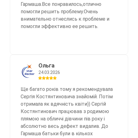
Константиновичу. Рекомендую как
Гармаша.Все понравилось,отлично
грамотного специалиста и врача с
помогли решить проблему.Очень
«лёгкой рукой»!
внимательно отнеслись к проблеме и
помогли эффективно ее решить.
Ольга
24.03.2026
Ще багато років тому я рекомендувала
Сергія Костянтиновича знайомій. Потім
отримала як вдячність квіти)) Сергій
Костянтинович працював з родимою
плямою на обличчі дівчини пів року і
абсолютно весь дефект видалив. До
Гармаша батьки були в кількох