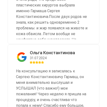
пластических хирургов выбрала
именно Гармаша Сергея
Константиновича.После двух родов не
знала, как решить одновременно 2
проблемы: и жир появился на животе и
кожа обвисла. Летом вообще не
комфортно себя чувствовала. Не
хотела мириться со своей
внешностью. Не знаю правильно или
Ольга Константинова
нет, то что я все таки пошла на
31.07.2024
липосакцию, многие осуждают, якобы
можно убрать все физическими
На консультацию я записалась к
нагрузками. Но времени нет столько,
Сергею Константиновичу Гармаш, он
чтобы проводить в спорт зале, поэтому
меня внимательно выслушал и
прибегла к легкому способу и сделала
УСЛЫШАЛ (что важно!) мои
липосакцию. Результатом я осталась
пожелания! Через неделю я пришла на
очень довольна. Мне кажется таких
процедуру, и очень счастлива что
результатов ни в каком спорт зале не
попала к нему! Спасибо ему большое,