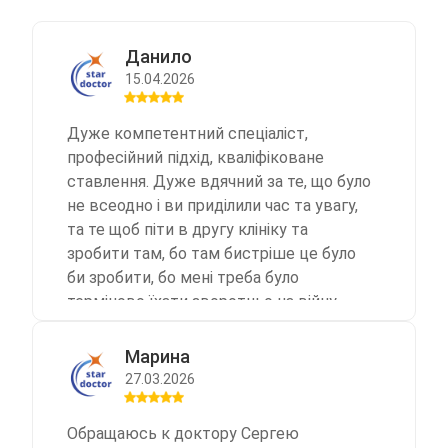
Данило
15.04.2026
Дуже компетентний спеціаліст,
професійний підхід, кваліфіковане
ставлення. Дуже вдячний за те, що було
не всеодно і ви приділили час та увагу,
та те щоб піти в другу клініку та
зробити там, бо там бистріше це було
би зробити, бо мені треба було
терміново їхати зворотньо на війну.
Треба також підмітити, що взяли
всього 600грн, як для такого лікаря. Все
Марина
на вищому рівні. Велика дяка!
27.03.2026
Обращаюсь к доктору Сергею