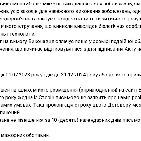
невиконання або неналежне виконання своїх зобов’язань, якщ
вжив усіх заходів для належного виконання зобов’язань, одн
и здоров’я не гарантує стовідсоткового позитивного резул
едичного втручання, що виникли внаслідок біологічних особл
ь і технологій.
т на вимогу Виконавця сплачує пеню у розмірі подвійної обл
ення, що починає відліковуватися з дня підписання Акту на
ації 01.07.2023 року і діє до 31.12.2024 року або до його п
Пацієнтів шляхом його розміщення (оприлюднення) на сайті 
ого року жодна із Сторін письмово не заявить про намір р
 самих умовах. Така пролонгація строку цього Договору мо
ипинений:
язана не пізніше ніж за 10 (десять) календарних днів письм
с-мажорних обставин;