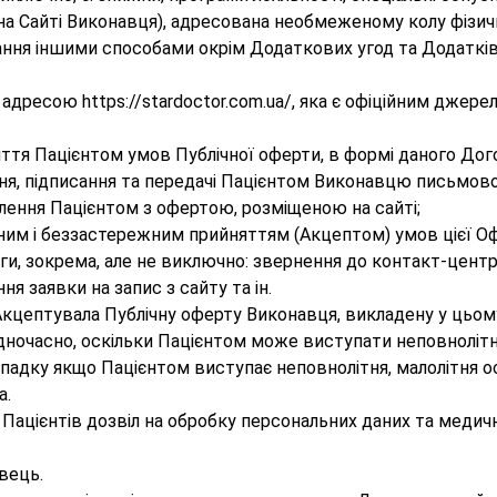
 на Сайті Виконавця), адресована необмеженому колу фізич
ання іншими способами окрім Додаткових угод та Додатків,
а адресою https://stardoctor.com.ua/, яка є офіційним дже
яття Пацієнтом умов Публічної оферти, в формі даного До
я, підписання та передачі Пацієнтом Виконавцю письмово
лення Пацієнтом з офертою, розміщеною на сайті;
овним і беззастережним прийняттям (Акцептом) умов цієї О
ги, зокрема, але не виключно: звернення до контакт-центру
я заявки на запис з сайту та ін.
 Акцептувала Публічну оферту Виконавця, викладену у цьом
очасно, оскільки Пацієнтом може виступати неповнолітня,
 випадку якщо Пацієнтом виступає неповнолітня, малолітня о
а.
 Пацієнтів дозвіл на обробку персональних даних та меди
вець.