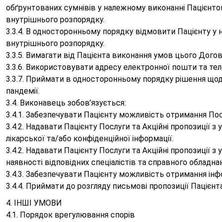
обґрунтованих сумнівів у належному виконанні Пацієнто
внутрішнього розпорядку.
3.3.4. В односторонньому порядку відмовити Пацієнту у 
внутрішнього розпорядку.
3.3.5. Вимагати від Пацієнта виконання умов цього Дого
3.3.6. Використовувати адресу електронної пошти та тел
3.3.7. Приймати в односторонньому порядку рішення щодо
пандемії.
3.4. Виконавець зобов’язується:
3.4.1. Забезпечувати Пацієнту можливість отримання Пос
3.4.2. Надавати Пацієнту Послуги та Акційні пропозиції
лікарської та/або конфіденційної інформації.
3.4.2. Надавати Пацієнту Послуги та Акційні пропозиції 
наявності відповідних спеціалістів та справного обладна
3.4.3. Забезпечувати Пацієнту можливість отримання інфо
3.4.4. Приймати до розгляду письмові пропозиції Пацієнт
4. ІНШІ УМОВИ
4.1. Порядок врегулювання спорів