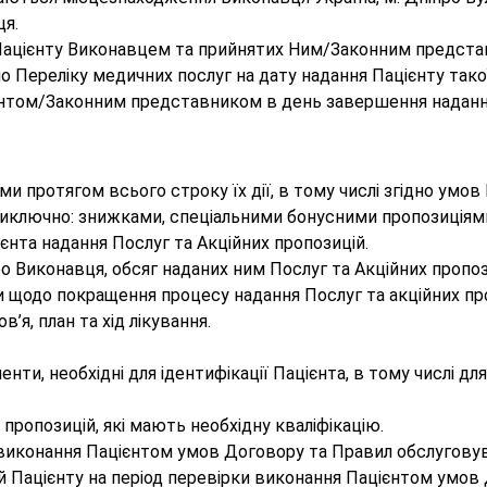
ця.
х Пацієнту Виконавцем та прийнятих Ним/Законним предст
но Переліку медичних послуг на дату надання Пацієнту такої
ієнтом/Законним представником в день завершення наданн
и протягом всього строку їх дії, в тому числі згідно умо
не виключно: знижками, спеціальними бонусними пропозиці
нта надання Послуг та Акційних пропозицій.
о Виконавця, обсяг наданих ним Послуг та Акційних пропоз
и щодо покращення процесу надання Послуг та акційних пр
’я, план та хід лікування.
нти, необхідні для ідентифікації Пацієнта, в тому числі дл
х пропозицій, які мають необхідну кваліфікацію.
ж виконання Пацієнтом умов Договору та Правил обслугову
ій Пацієнту на період перевірки виконання Пацієнтом умов