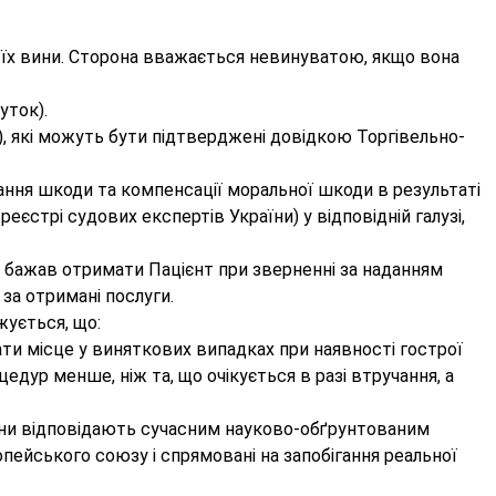
з їх вини. Сторона вважається невинуватою, якщо вона
уток).
), які можуть бути підтверджені довідкою Торгівельно-
ання шкоди та компенсації моральної шкоди в результаті
стрі судових експертів України) у відповідній галузі,
 та бажав отримати Пацієнт при зверненні за наданням
 за отримані послуги.
жується, що:
ати місце у виняткових випадках при наявності гострої
дур менше, ніж та, що очікується в разі втручання, а
вони відповідають сучасним науково-обґрунтованим
ейського союзу і спрямовані на запобігання реальної