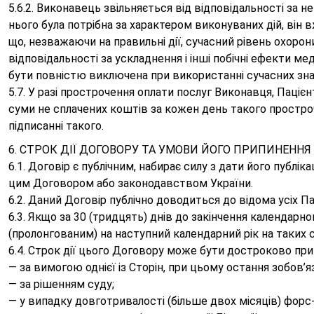
5.6.2. Виконавець звільняється від відповідальності за 
нього була потрібна за характером виконуваних дій, він 
що, незважаючи на правильні дії, сучасний рівень охорон
відповідальності за ускладнення і інші побічні ефекти м
бути повністю виключена при використанні сучасних знан
5.7. У разі прострочення оплати послуг Виконавця, Пацієн
суми не сплачених коштів за кожен день такого простроч
підписанні такого.
6. СТРОК ДІЇ ДОГОВОРУ ТА УМОВИ ЙОГО ПРИПИНЕННЯ
6.1. Договір є публічним, набирає силу з дати його публік
цим Договором або законодавством України.
6.2. Даний Договір публічно доводиться до відома усіх 
6.3. Якщо за 30 (тридцять) днів до закінчення календарн
(пролонгованим) на наступний календарний рік на таких
6.4. Строк дії цього Договору може бути достроково пр
— за вимогою однієї із Сторін, при цьому остання зобов’
— за рішенням суду;
— у випадку довготривалості (більше двох місяців) фор