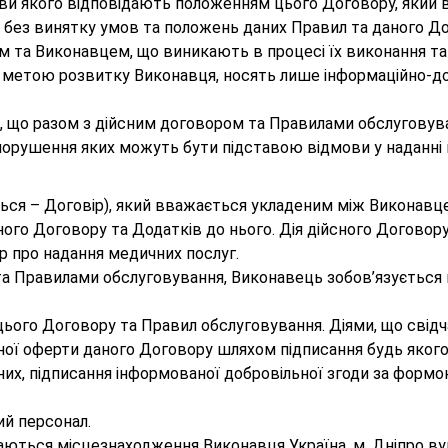
ови якого відповідають положенням цього Договору, який 
іх без винятку умов та положень даних Правил та даного 
м та Виконавцем, що виникають в процесі їх виконання та д
ь з метою розвитку Виконавця, носять лише інформаційно-д
, що разом з дійсним договором та Правилами обслуговув
 порушення яких можуть бути підставою відмови у наданні 
ться – Договір), який вважається укладеним між Виконавцем
ого Договору та Додатків до нього. Дія дійсного Договору 
р про надання медичних послуг.
а Правилами обслуговування, Виконавець зобов’язується на
ві цього Договору та Правил обслуговування. Діями, що св
ої оферти даного Договору шляхом підписання будь якого з
них, підписання інформованої добровільної згоди за форм
ий персонал.
жаються місцезнаходження Виконавця Україна, м. Дніпро ву