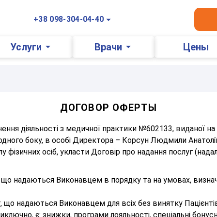
+38 098-304-04-40
Услуги
Врачи
Цены
ДОГОВОР ОФЕРТЫ
нення діяльності з медичної практики №602133, виданої на 
дного боку, в особі Директора – Корсун Людмили Анатоліївн
 фізичних осіб, укласти Договір про надання послуг (нада
уг, що надаються Виконавцем в порядку та на умовах, визн
г, що надаються Виконавцем для всіх без винятку Пацієнті
ключно, є: знижки, програми лояльності, спеціальні бонус