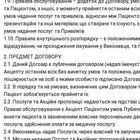
1.9. Правила обслуговування – додаток до Договору, ум
та Пацієнтом, з іншої, з моменту прийняття останнім вс
умов надання послуг та привілеїв, відносин між Пацієнто
презентаційні та інші матеріали, що створені та існуют
умов надання послуг та Привілеїв.
1.10. Правила внутрішнього розпорядку – є положеннями
відвідування, чи проходження лікування у Виконавця, та
2. ПРЕДМЕТ ДОГОВОРУ
2.1. Даний Договір є публічним договором (надалі іменує
Акцепту останнім всіх без винятку умов та положень дан
поширюється на осіб з якими особисто підписано Догові
2.2. В порядку та на умовах, визначених цим Договором т
Пацієнт зобов’язується прийняти їх.
2.3. Послуги та Акційні пропозиції надаються на підста
Правил обслуговування є Акцепт Пацієнтом умов Публічн
анкети пацієнта із зазначенням власних персональних да
послуги, здійснення оплати за медичну послугу.
2.4. Виконавець надає Послуги, через власний та залучен
2.5. Місцем надання Послуг та Акційних пропозицій вва