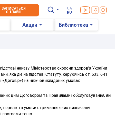
Мы в YouTube
Мы в Faceb
Мы в In
UA
ЗАПИСАТЬСЯ
ОНЛАЙН
RU
Акции
Библиотека
підставі наказу Міністерства охорони здоров’я України
и, яка діє на підставі Статуту, керуючись ст. 633, 641
лі «Договір») на нижчевикладених умовах:
ачених цим Договором та Правилами і обслуговування, які
в, перелік та умови отримання яких визначениі
ні програми тощо.