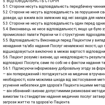
5. ВІДПОВІДАЛЬНІСТЬ СТОРІН
5.1. Сторони несуть відповідальність передбачену чинн
5.2. Сторони не несуть відповідальність за порушення с
доведе, що вжила всіх залежних від неї заходів для нал
5.3. Сторони не несуть відповідальність один перед одни
5.4. Виконавець не несе відповідальності, якщо це було
промислової палати України чи її структурних підрозділів
5.5. Відповідальність Виконавця перед Пацієнтом у вип
ненадання та/або надання Послуг неналежної якості, що 
відшкодовується виключно в межах вартості відповідни
5.6. Пацієнт розуміє і визнає, що невідповідність резуль
відповідної Послуги, саме по собі не є фактом надання т
5.6.1. Підписуючи інформовану добровільну згоду за форм
— він попереджений і погоджується на медичне втручання
необхідності, коли можлива шкода від застосування метод
усунення небезпеки для здоров’я Пацієнта іншими мето
— він обізнаний і визнає допустимими ризиковані метод
вимогам та стандартам надання медичних послуг затверд
загрози життю та здоров’ю Пацієнта.