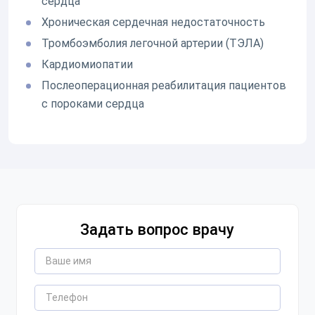
сердца
Хроническая сердечная недостаточность
Тромбоэмболия легочной артерии (ТЭЛА)
Кардиомиопатии
Послеоперационная реабилитация пациентов
с пороками сердца
Оставьте ваши контактные
Задать вопрос врачу
данные
Спасибо!
Мы получили ваше обращение.