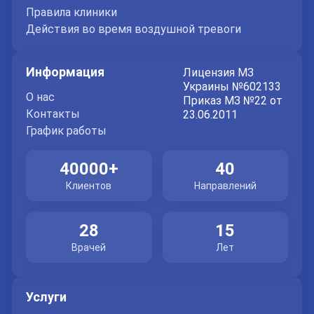
«Днепропетровская медицинская академия» МЗ
Правила клиники
Украины, «лечебное дело», 2016 год
Действия во время воздушной тревоги
«Днепропетровская медицинская академия» МЗ
Украины, специализация «медицина неотложных
Информация
Лицензия МЗ
состояний», 2018 год
Украины №602133
О нас
Днепровский медицинский университет,
Приказ МЗ №22 от
Контакты
23.06.2011
специализация «терапия» 2022 год
График работы
Днепровский медицинский университет,
специализация «кардиология» 2023 год
40000+
40
Запорожский государственный медико-
Клиентов
Направлений
фармацевтический университет, специализация
«функциональная диагностика» 2024 год
28
15
Постоянно расширяет свои знания и опыт в
Врачей
Лет
области кардиологии.
Диагностические услуги кардиолога в
Услуги
Днепре.