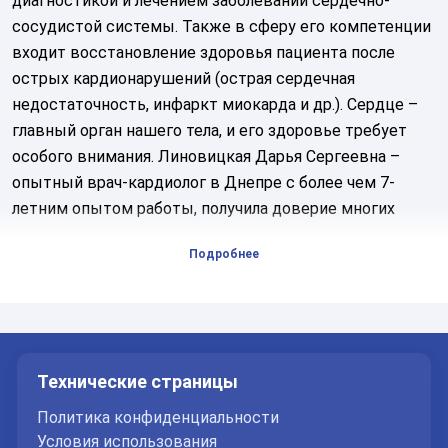
диагностикой и лечением заболеваний сердечно-
сосудистой системы. Также в сферу его компетенции
входит восстановление здоровья пациента после
острых кардионарушений (острая сердечная
недостаточность, инфаркт миокарда и др.). Сердце –
главный орган нашего тела, и его здоровье требует
особого внимания. Линовицкая Дарья Сергеевна –
опытный врач-кардиолог в Днепре с более чем 7-
летним опытом работы, получила доверие многих
пациентов, отмечающих ее профессионализм и
Подробнее
внимательность.
Профессиональный путь врача
Уровень квалификации имеет ключевое значение для
работы по профилю.
Технические страницы
Образование и опыт:
Политика конфиденциальности
Условия использования