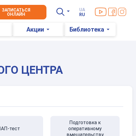
Мы в YouTube
Мы в Faceb
Мы в In
UA
ЗАПИСАТЬСЯ
ОНЛАЙН
RU
Акции
Библиотека
ОГО ЦЕНТРА
Подготовка к
АП-тест
оперативному
вмешательству