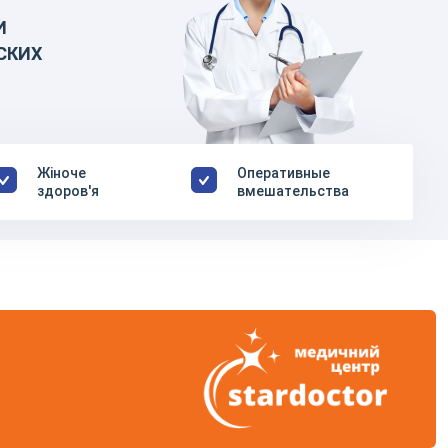
И
СКИХ
Жіноче
Оперативные
здоров'я
вмешательства