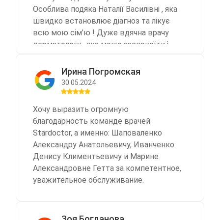
Особлива подяка Наталії Василівні , яка
швидко встановлює діагноз та лікує
всю мою сім’ю ! Дуже вдячна врачу
дерматологу , яка може заспокоїти і
призначає лікування, яке дійсно
допомагає … ввічливим і доброзичним
Ирина Погромская
дівчатам на рецепшені ! Ви найкращі !
30.05.2024
Хай процвітає ваш центр !!!
Хочу выразить огромную
благодарность команде врачей
Stardoctor, а именно: Шаповаленко
Александру Анатольевичу, Иванченко
Денису Климентьевичу и Марине
Александровне Гетта за компетентное,
уважительное обслуживание.
Зоя Богданова