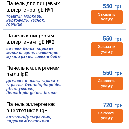
Панель для пищевых
550
грн
аллергенов lgE №1
Заказать
томаты, морковь,
услугу
картофель, чеснок,
горчица
Панель к пищевым
550
грн
аллергенам lgE №2
Заказать
яичный белок, коровье
услугу
молоко, щепа, пшеничная
мука, арахис, соевые бобы
Панель к аллергенам
550
грн
пыли lgE
домашняя пыль, таракан-
Заказать
таракан, Dermatophagoides
услугу
pteronyssinus,
Dermatophagoides farinae
Панель аллергенов
720
грн
анестетиков IgE
Заказать
артикаин/ультракаин,
услугу
лидокаин/ксилокаин