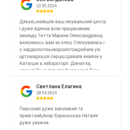
22.05.2024
Дякую,знайшла ваш лікувальний центр
і дуже вдячна всім працівникам
закладу. Гетта Марина Олександрівка,
вклоняюсь вам за опіку. Спілкувалась і
с кардіологом,неврологом,робила узі
щітовидки,узі серця,сдавала аналізи у
Катюши в лабораторії. Дівчатка,
дякую! Ви супер професіонали! Всім
Миру! Слава Україні!
Светлана Елагина
28.04.2024
Персонал дуже ввічливий та
привітний,лікар Буренькова Наталія
дуже уважна