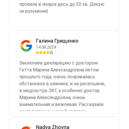
провела в лікарні десь до 20 хв. Дякую
за розуміння)
Галина Грищенко
14.08.2024
Заключила декларацию с доктором
Гетта Марина Александровна летом
прошлого года, очень понравилась
обстановка в клинике, и на ресепшене,
и медсестра ЭКГ, а особенно доктор
Марина Александровна, очень
внимательная и вежливая. Рассказала
дома в семье, и все 5 человек
заключили декларацию в Стардокторе.
Второй раз пришлось обратиться
Nadya Zhovna