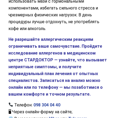
использовать мази с гормональными
Оператор позвонит Вам в ближайшее
компонентами, избегать сильного стресса и
время.
чрезмерных физических нагрузок. В день
процедуры лучше отдохнуть, не употреблять
Отправить
кофе или алкоголь.
Отправляя данные я даю согласие на
обработку
Не разрешайте аллергическим реакциям
персональных данных.
ограничивать ваше самочувствие. Пройдите
исследование аллергенов в медицинском
центре СТАРДОКТОР — узнайте, что вызывает
неприятные симптомы, и получите
индивидуальный план лечения от опытных
специалистов. Записаться на анализ можно
онлайн или по телефону — мы позаботимся о
вашем комфорте и точном результате.
Телефон:
098 304 04 40
🖥 Через онлайн-форму на сайте;