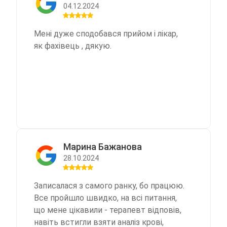
04.12.2024
Мені дуже сподобався прийом і лікар,
як фахівець , дякую.
Марина Бажанова
28.10.2024
Записалася з самого ранку, бо працюю.
Все пройшло швидко, на всі питання,
що мене цікавили - терапевт відповів,
навіть встигли взяти аналіз крові,