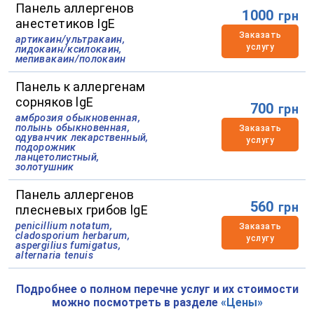
Панель аллергенов
1000
грн
анестетиков IgE
Заказать
артикаин/ультракаин,
услугу
лидокаин/ксилокаин,
мепивакаин/полокаин
Панель к аллергенам
сорняков lgE
700
грн
амброзия обыкновенная,
полынь обыкновенная,
Заказать
одуванчик лекарственный,
услугу
подорожник
ланцетолистный,
золотушник
Панель аллергенов
560
грн
плесневых грибов lgE
penicillium notatum,
Заказать
cladosporium herbarum,
услугу
aspergilius fumigatus,
alternaria tenuis
Подробнее о полном перечне услуг и их стоимости
можно посмотреть в разделе
«Цены»