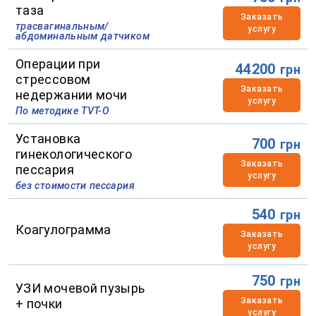
таза
Заказать
трасвагинальным/
услугу
абдоминальным датчиком
Операции при
44200
грн
стрессовом
Заказать
недержании мочи
услугу
По методике ТVT-O
Установка
700
грн
гинекологического
Заказать
пессария
услугу
без стоимости пессария
540
грн
Коагулограмма
Заказать
услугу
750
грн
УЗИ мочевой пузырь
Заказать
+ почки
услугу