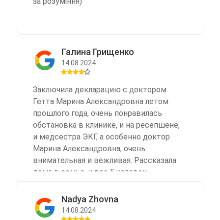
за розуміння)
Галина Грищенко
14.08.2024
Заключила декларацию с доктором
Гетта Марина Александровна летом
прошлого года, очень понравилась
обстановка в клинике, и на ресепшене,
и медсестра ЭКГ, а особенно доктор
Марина Александровна, очень
внимательная и вежливая. Рассказала
дома в семье, и все 5 человек
заключили декларацию в Стардокторе.
Второй раз пришлось обратиться
Nadya Zhovna
сегодня, 6 августа. Была удивлена
14.08.2024
невежливым и грубым отношением