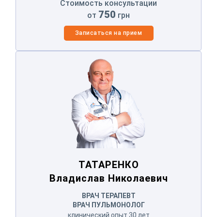
Стоимость консультации
Оператор позвонит Вам в ближайшее
750
от
грн
время.
Записаться на прием
Отправить
ТАТАРЕНКО
Владислав Николаевич
Отправляя данные я даю согласие на
обработку
персональных данных.
ТАТАРЕНКО
Владислав Николаевич
ВРАЧ ТЕРАПЕВТ
ВРАЧ ПУЛЬМОНОЛОГ
клинический опыт 30 лет