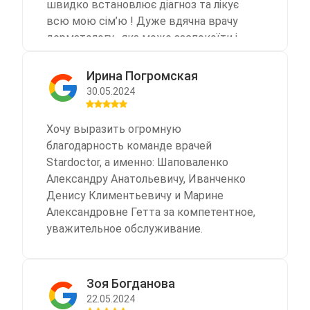
швидко встановлює діагноз та лікує
всю мою сім’ю ! Дуже вдячна врачу
дерматологу , яка може заспокоїти і
призначає лікування, яке дійсно
допомагає … ввічливим і доброзичним
Ирина Погромская
дівчатам на рецепшені ! Ви найкращі !
30.05.2024
Хай процвітає ваш центр !!!
Хочу выразить огромную
благодарность команде врачей
Stardoctor, а именно: Шаповаленко
Александру Анатольевичу, Иванченко
Денису Климентьевичу и Марине
Александровне Гетта за компетентное,
уважительное обслуживание.
Зоя Богданова
22.05.2024