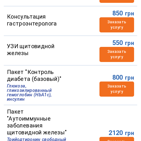
850
грн
Консультация
Заказать
гастроэнтеролога
услугу
550
грн
УЗИ щитовидной
Заказать
железы
услугу
Пакет "Контроль
800
грн
диабета (базовый)"
Глюкоза,
Заказать
гликозилированный
услугу
гемоглобин (HbA1c),
инсулин
Пакет
"Аутоиммунные
заболевания
щитовидной железы"
2120
грн
Трийодтиронин свободный