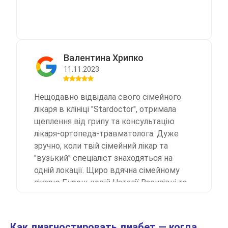
Валентина Хрипко
11.11.2023
Нещодавно відвідала свого сімейного
лікаря в клініці "Stardoctor", отримала
щеплення від грипу та консультацію
лікаря-ортопеда-травматолога. Дуже
зручно, коли твій сімейний лікар та
"вузький" спеціаліст знаходяться на
одній локації. Щиро вдячна сімейному
лікарю Буреньковій Наталії Василівні та
лікарю-ортопеду-травматологу
Шаповаленко Олександру
Анатолійовичу за професіоналізм,
Как диагностировать диабет — когда