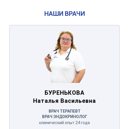
НАШИ ВРАЧИ
БУРЕНЬКОВА
Наталья Васильевна
Оставьте ваши контактные
БУРЕНЬКОВА
данные
Наталья Васильевна
ВРАЧ ТЕРАПЕВТ
Спасибо!
ВРАЧ ЭНДОКРИНОЛОГ
клинический опыт 24 года
Мы получили ваше обращение.