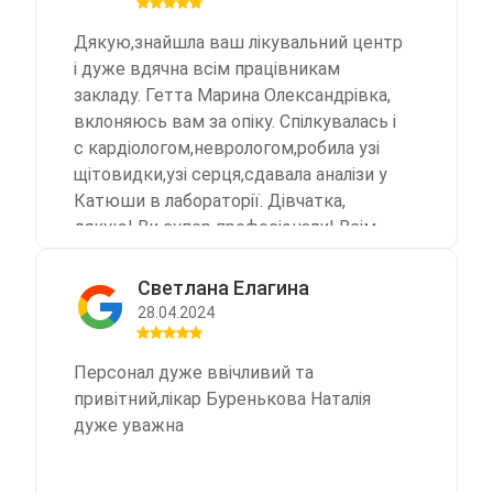
Дякую,знайшла ваш лікувальний центр
і дуже вдячна всім працівникам
закладу. Гетта Марина Олександрівка,
вклоняюсь вам за опіку. Спілкувалась і
с кардіологом,неврологом,робила узі
щітовидки,узі серця,сдавала аналізи у
Катюши в лабораторії. Дівчатка,
дякую! Ви супер професіонали! Всім
Миру! Слава Україні!
Светлана Елагина
28.04.2024
Персонал дуже ввічливий та
привітний,лікар Буренькова Наталія
дуже уважна