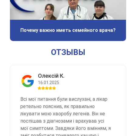
Почему важно иметь семейного врача?
ОТЗЫВЫ
Олексій К.
16.01.2025
Всі мої питання були вислухані, а лікар
ретельно пояснив, як правильно
лікувати мою хворобу легенів. Він не
поспішав з діагнозами і врахував усі
мої симптоми. Завдяки його вмінням, я
зміг позбутися тривалого кашлю і