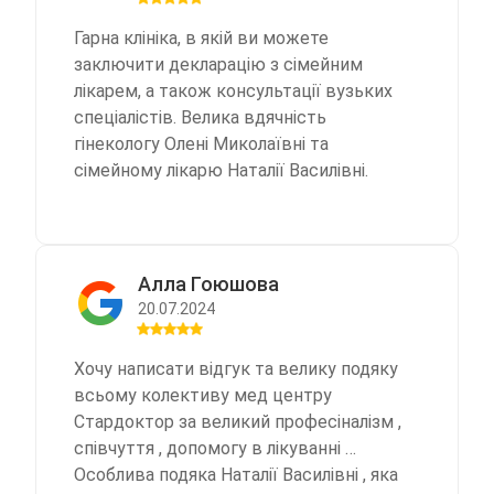
администратора на рецепшине, была в
Гарна клініка, в якій ви можете
шоке. Было даже желание уйти . Но
заключити декларацію з сімейним
ситуацию спасла доктор Гетта Марина
лікарем, а також консультації вузьких
Александровна, как и прошлый раз
спеціалістів. Велика вдячність
очень внимательная, грамотная,
гінекологу Олені Миколаївні та
вежливая, тактичная. И очень
сімейному лікарю Наталії Василівні.
некрасиво получается, что из-за
хамства на ресепшене портится
мнение о клинике.
Алла Гоюшова
20.07.2024
Хочу написати відгук та велику подяку
всьому колективу мед центру
Стардоктор за великий професіналізм ,
співчуття , допомогу в лікуванні …
Особлива подяка Наталії Василівні , яка