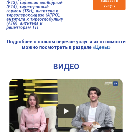
Заказать
(FT3), тироксин свободный
услугу
(FT4), тиреотропный
гормон (TSH), антитела к
тиреопероксидазе (АТРО),
антитела к тиреоглобулину
(ATG), антитела к
рецепторам ТТГ
Подробнее о полном перечне услуг и их стоимости
можно посмотреть в разделе
«Цены»
ВИДЕО