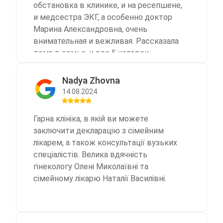
обстановка в клинике, и на ресепшене,
и медсестра ЭКГ, а особенно доктор
Марина Александровна, очень
внимательная и вежливая. Рассказала
дома в семье, и все 5 человек
заключили декларацию в Стардокторе.
Второй раз пришлось обратиться
Nadya Zhovna
сегодня, 6 августа. Была удивлена
14.08.2024
невежливым и грубым отношением
администратора на рецепшине, была в
Гарна клініка, в якій ви можете
шоке. Было даже желание уйти . Но
заключити декларацію з сімейним
ситуацию спасла доктор Гетта Марина
лікарем, а також консультації вузьких
Александровна, как и прошлый раз
спеціалістів. Велика вдячність
очень внимательная, грамотная,
гінекологу Олені Миколаївні та
вежливая, тактичная. И очень
сімейному лікарю Наталії Василівні.
некрасиво получается, что из-за
хамства на ресепшене портится
мнение о клинике.