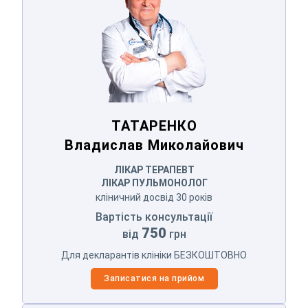
Оператор зателефонує Вам найближчим
часом.
Надіслати
Відправляючи данні я даю згоду на
обробку персональних
данних.
ТАТАРЕНКО
Владислав Миколайович
ЛІКАР ТЕРАПЕВТ
ЛІКАР ПУЛЬМОНОЛОГ
кліничний досвід 30 років
Вартість консультації
750
від
грн
Для декларантів клініки БЕЗКОШТОВНО
Записатися на прийом