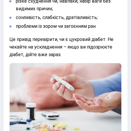
різке схуднення чи, навпаки, набір ваги без
видимих ​​причин;
сонливість, слабкість, дратівливість;
проблеми із зором чи загоєнням ран.
Це привід перевірити, чи є цукровий діабет. Не
чекайте на ускладнення – якщо ви підозрюєте
діабет, дійте вже зараз.