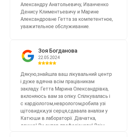
Александру Анатольевичу, Иванченко
Денису Климентьевичу и Марине
Александровне Гетта за компетентное,
уважительное обслуживание.
Зоя Богданова
22.05.2024
Дякую,знайшла ваш лікувальний центр
і дуже вдячна всім працівникам
закладу. Гетта Марина Олександрівка,
вклоняюсь вам за опіку. Спілкувалась і
с кардіологом,неврологом,робила узі
щітовидки,узі серця,сдавала аналізи у
Катюши в лабораторії. Дівчатка,
дякую! Ви супер професіонали! Всім
Миру! Слава Україні!