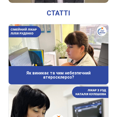
СТАТТІ
Як виникає та чим небезпечний
атеросклероз?