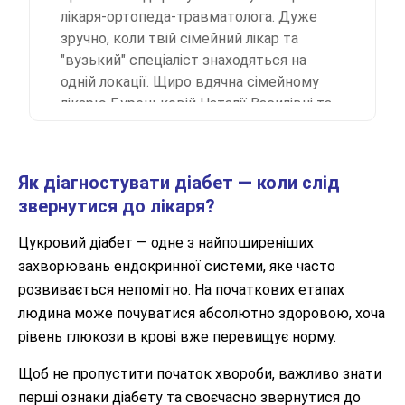
лікаря-ортопеда-травматолога. Дуже
зручно, коли твій сімейний лікар та
"вузький" спеціаліст знаходяться на
одній локації. Щиро вдячна сімейному
лікарю Буреньковій Наталії Василівні та
лікарю-ортопеду-травматологу
Шаповаленко Олександру
Анатолійовичу за професіоналізм,
Як діагностувати діабет — коли слід
корисні поради, увагу до пацієнта,
звернутися до лікаря?
доброзичливість. Клініка "Stardoctor"
збереже ваше здоров'я. Рекомендую.
Цукровий діабет — одне з найпоширеніших
захворювань ендокринної системи, яке часто
розвивається непомітно. На початкових етапах
людина може почуватися абсолютно здоровою, хоча
рівень глюкози в крові вже перевищує норму.
Щоб не пропустити початок хвороби, важливо знати
перші ознаки діабету та своєчасно звернутися до