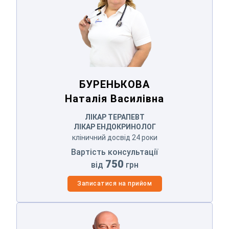
БУРЕНЬКОВА
Наталія Василівна
ЛІКАР ТЕРАПЕВТ
ЛІКАР ЕНДОКРИНОЛОГ
кліничний досвід 24 роки
Вартість консультації
Залиште Ваші контактні дані
750
від
грн
Записатися на прийом
Дякуємо!
ТАТАРЕНКО
Владислав Миколайович
Ми отримали Ваше звернення.