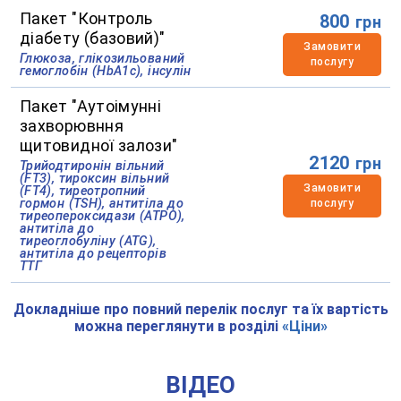
Пакет "Контроль
800
грн
діабету (базовий)"
Замовити
Глюкоза, глікозильований
послугу
гемоглобін (HbA1c), інсулін
Пакет "Аутоімунні
захворювння
щитовидної залози"
2120
грн
Трийодтиронін вільний
(FT3), тироксин вільний
Замовити
(FT4), тиреотропний
гормон (TSH), антитіла до
послугу
тиреопероксидази (АТРО),
антитіла до
тиреоглобуліну (ATG),
антитіла до рецепторів
ТТГ
Докладніше про повний перелік послуг та їх вартість
можна переглянути в розділі
«Ціни»
ВІДЕО