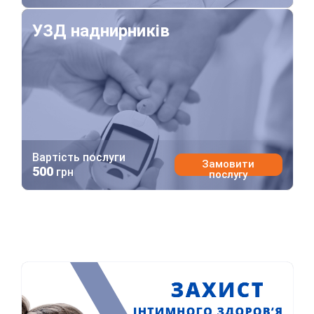
УЗД наднирників
УЗД наднирників
Вартість послуги
Замовити
500
грн
послугу
Захист інтимного здоров’я