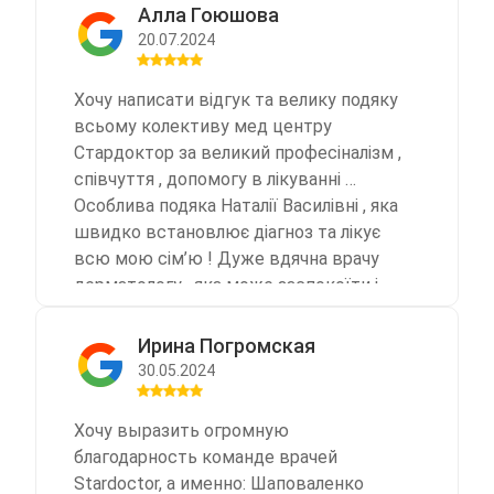
Алла Гоюшова
20.07.2024
Хочу написати відгук та велику подяку
всьому колективу мед центру
Стардоктор за великий професіналізм ,
співчуття , допомогу в лікуванні …
Особлива подяка Наталії Василівні , яка
швидко встановлює діагноз та лікує
всю мою сім’ю ! Дуже вдячна врачу
дерматологу , яка може заспокоїти і
призначає лікування, яке дійсно
допомагає … ввічливим і доброзичним
Ирина Погромская
дівчатам на рецепшені ! Ви найкращі !
30.05.2024
Хай процвітає ваш центр !!!
Хочу выразить огромную
благодарность команде врачей
Stardoctor, а именно: Шаповаленко