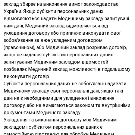
заклад збирає на виконання вимог законодавства
України. Якщо суб’єкти персональних даних
відмовляються надати Медичниму закладу запитувані
ним дані, Медичний заклад відмовляється від
укладення договору або припиняє виконувати свої
зобов’язання за вже укладеним договором
(правочином), або Медичний заклад розриває договір,
якщо не надання суб’єктом персональних даних
запитуваних Медичним закладом відомостей
позбавляє Медичний заклад можливості в подальшому
виконувати договір.
Суб’єкти персональних даних не зобов’язані надавати
Медичному закладу свої персональні дані, якщо такі
дані не є необхідними для укладення і виконання
договору, або не вимагаються законом та внутрішніми
документами Медичного закладу.
Укладення та виконання договору між Медичним
закладом і суб’єктом персональних даних є
Залиште Ваші контактні дані
самостійною підставою для обробки Медичним