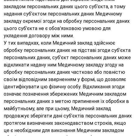
закладом персональних даних цього суб’єкта, а тому
надання суб’єктом персональних даних Медичному
Дякуємо!
закладу окремої згоди на обробку персональних даних
цього суб’єкта не є обов’язковою умовою для
Ми отримали Ваше звернення.
укладення договору між ними.
Оператор зателефонує Вам найближчим
У тих випадках, коли Медичний заклад здійснює
часом.
обробку персональних даних на підставі згоди суб’єкта
персональних даних, суб’єкт персональних даних може
відкликати надану ним Медичному закладу згоду на
Надіслати
обробку персональних даних частково або повністю
Відправляючи данні я даю згоду на
обробку персональних
своїм відповідним зверненням у формі, що дозволяє
данних.
ідентифікувати цю фізичну особу. Відкликання згоди
означає позначення збережених Медичним закладом
персональних даних з метою припинення їх обробки в
майбутньому, але при цьому, Медичний заклад
продовжує зберігати дані суб’єктів персональних даних
протягом визначених законодавством строків, якщо
це є необхідним для виконання Медичним закладом