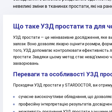
невеликі зміни в тканинах простати, які на ра
Що таке УЗД простати та для ч
УЗД простати — це неінвазивне дослідження, яке ви
залози. Воно дозволяє лікарю оцінити розміри, форму
того, УЗД допомагає контролювати ефективність лік
простати. Завдяки цьому метод стає невід’ємною ч
захворювань.
Переваги та особливості УЗД пр
Проходячи УЗД простати у STARDOCTOR, ви отриму
сучасне високочутливе обладнання, що дозволяє 
професійну інтерпретацію результатів досвідче
можливість поєднання УЗД простати з іншими о