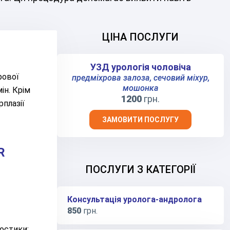
ЦІНА ПОСЛУГИ
УЗД урологія чоловіча
рової
предміхрова залоза, сечовий міхур,
мошонка
ін. Крім
1200
грн.
рплазії
ЗАМОВИТИ ПОСЛУГУ
R
ПОСЛУГИ З КАТЕГОРІЇ
Консультація уролога-андролога
850
грн.
остики;