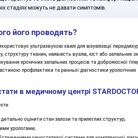
нніх стадіях можуть не давати симптомів.
ого його проводять?
користовує ультразвукові хвилі для візуалізації передміху
, структуру тканин, наявність вузлів, кіст або запальних зм
ування хронічних запальних процесів та доброякісної гіпе
астиною профілактики та ранньої діагностики урологічних
остати в медичному центрі STARDOCTO
єте:
детально оцінити стан залози та прилеглих структур;
ними урологами;
бстеженнями сечостатевої системи для комплексної діагн