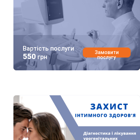
Вартість послуги
Замовити
550
грн
послугу
Захист інтимного здоров’я