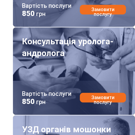
Вартість послуги
Замовити
850
грн
послугу
Консультація уролога-андролога
Консультація уролога-
андролога
Вартість послуги
Замовити
850
грн
послугу
УЗД органів мошонки
УЗД органів мошонки