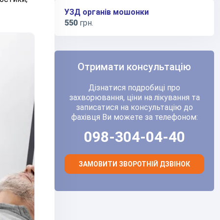
УЗД органів мошонки
550
грн.
Отримати консультацію
Дізнатися подробиці про
захворювання, ціни на лікування та
записатися на консультацію до
фахівця Ви можете за телефоном:
098-304-04-40
ЗАМОВИТИ ЗВОРОТНІЙ ДЗВІНОК