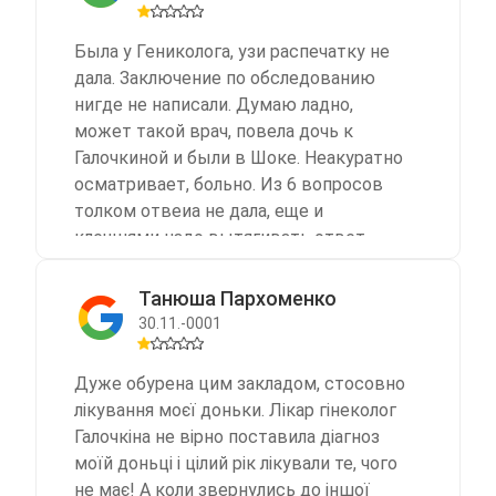
необходимость обратиться к врачу.Нам
посоветовали МЕДИЦИНСКИЙ ЦЕНТР
Была у Гениколога, узи распечатку не
«STARDOCTOR», который находится по
дала. Заключение по обследованию
адресу: Днепр, ул. Владимира
нигде не написали. Думаю ладно,
Мономаха, 17-А.Только зайдя и
может такой врач, повела дочь к
обратившись на рецепшене за
Галочкиной и были в Шоке. Неакуратно
помощью, мы почувствовали
осматривает, больно. Из 6 вопросов
внимание, вежливое отношение
толком отвеиа не дала, еще и
доброжелательность и приятное
клещнями надо вытягивать ответ .
душевное тепло.С уважением к
Взяла мазки не предупредив , что
возрасту, дружелюбно и внимательно
обойдется в 4000 грн. Заплатили только
Танюша Пархоменко
врачом Кулешова Н.В.было сделано
за прием. Никому не советуем !!!
30.11.-0001
УЗИ.С не меньшим
профессионализмом добротой и
вниманием врач Арсиенко Л.С. приняла
Дуже обурена цим закладом, стосовно
дедушку.Внимательно выслушав его
лікування моєї доньки. Лікар гінеколог
жалобы, осмотрев дала ему советы,
Галочкіна не вірно поставила діагноз
назначила лекарство.Ее добрые слова,
моїй доньці і цілий рік лікували те, чого
внимание, доброжелательное
не має! А коли звернулись до іншої