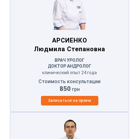
Оператор позвонит Вам в ближайшее
время.
Отправить
АРСИЕНКО
Отправляя данные я даю согласие на
обработку
персональных данных.
Людмила Степановна
ВРАЧ УРОЛОГ
ДОКТОР АНДРОЛОГ
клинический опыт 24 года
Стоимость консультации
850
грн
Записаться на прием
СОРОКИН
Вячеслав Александрович