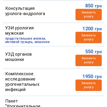
850
грн
Консультация
Заказать
уролога-андролога
услугу
УЗИ урология
1200
грн
мужская
Заказать
предстательная железа,
услугу
мочевой пузырь, мошонка
550
грн
УЗД органов
Заказать
мошонки
услугу
Комплексное
1950
грн
исследование
Заказать
урогенитальных
услугу
инфекций
Пакет
"Урогенитальное