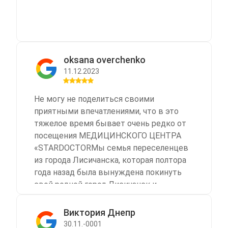
oksana overchenko
11.12.2023
Не могу не поделиться своими
приятными впечатлениями, что в это
тяжелое время бывает очень редко от
посещения МЕДИЦИНСКОГО ЦЕНТРА
«STARDOCTORМы семья переселенцев
из города Лисичанска, которая полтора
года назад была вынуждена покинуть
свой родной город Лисичанск и
переехать в Днепр.В октябре 2023 года
нашему любимому дедушке, которому
Виктория Днепр
исполнилось 88 лет, возникла
30.11.-0001