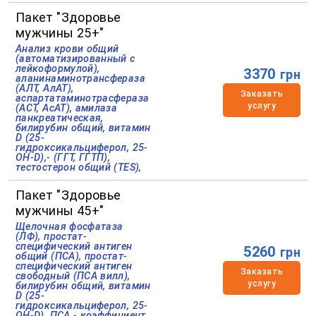
Пакет "Здоровье
мужчины 25+"
Анализ крови общий
(автоматизированный с
лейкоформулой),
3370
грн
аланинаминотрансфераза
(АЛТ, АлАТ),
Заказать
аспартатаминотрасфераза
услугу
(АСТ, АсАТ), амилаза
панкреатическая,
билирубин общий, витамин
D (25-
гидроксикальциферол, 25-
ОН-D),- (ГГТ, ГГТП),
тестостерон общий (TES),
Пакет "Здоровье
мужчины 45+"
Щелочная фосфатаза
(ЛФ), простат-
специфический антиген
5260
грн
общий (ПСА), простат-
специфический антиген
Заказать
свободный (ПСА вилл),
услугу
билирубин общий, витамин
D (25-
гидроксикальциферол, 25-
ОН-D), ПСА - коэффициент