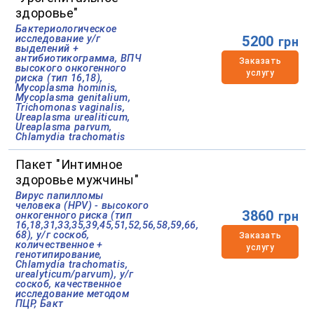
здоровье"
Бактериологическое
исследование у/г
5200
грн
выделений +
антибиотикограмма, ВПЧ
Заказать
высокого онкогенного
услугу
риска (тип 16,18),
Mycoplasma hominis,
Mycoplasma genitalium,
Trichomonas vaginalis,
Ureaplasma urealiticum,
Ureaplasma parvum,
Chlamydia trachomatis
Пакет "Интимное
здоровье мужчины"
Вирус папилломы
человека (HPV) - высокого
3860
грн
онкогенного риска (тип
16,18,31,33,35,39,45,51,52,56,58,59,66,
68), у/г соскоб,
Заказать
количественное +
услугу
генотипирование,
Chlamydia trachomatis,
urealyticum/parvum), у/г
соскоб, качественное
исследование методом
ПЦР, Бакт