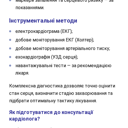
маркери запалення та серцевого ризику — за
показаннями.
Інструментальні методи
електрокардіограма (ЕКГ);
добове моніторування ЕКГ (Холтер);
добове моніторування артеріального тиску;
ехокардіографія (УЗД серця);
навантажувальні тести — за рекомендацією
лікаря.
Комплексна діагностика дозволяє точно оцінити
Залиште Ваші контактні дані
стан серця, визначити стадію захворювання та
підібрати оптимальну тактику лікування.
Дякуємо!
Як підготуватися до консультації
кардіолога?
Ми отримали Ваше звернення.