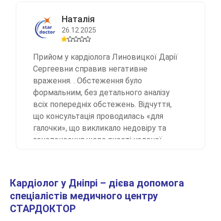
Наталія
26.12.2025
Прийом у кардіолога Линовицкої Дарії
Сергеевни справив негативне
враження. . Обстеження було
формальним, без детального аналізу
всіх попередніх обстежень. Відчуття,
що консультація проводилась «для
галочки», що викликало недовіру та
занепокоєння щодо якості наданої
медичної допомоги. Не рекомендую,
оскільки мова йде про здоров’я та
серйозну спеціалізацію.
Кардіолог у Дніпрі – дієва допомога
спеціалістів медичного центру
СТАРДОКТОР