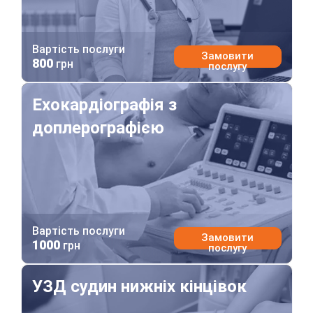
Вартість послуги
Замовити
800
грн
послугу
Ехокардіографія з доплерографією
Ехокардіографія з
доплерографією
Вартість послуги
Замовити
1000
грн
послугу
УЗД судин нижніх кінцівок
УЗД судин нижніх кінцівок