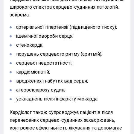
широкого спектра серцево-судинних патологій,
зокрема:
артеріальної гіпертензії (підвищеного тиску);
ішемічної хвороби серця;
стенокардії;
порушень серцевого ритму (аритмій);
серцевої недостатності;
кардіоміопатій;
вроджених і набутих вад серця;
атеросклерозу судин;
ускладнень після інфаркту міокарда.
Кардіолог також супроводжує пацієнтів після
перенесених серцево-судинних захворювань,
контролює ефективність лікування та допомагає