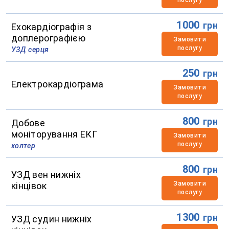
1000
грн
Ехокардіографія з
доплерографією
Замовити
послугу
УЗД серця
250
грн
Електрокардіограма
Замовити
послугу
800
грн
Добове
моніторування ЕКГ
Замовити
послугу
холтер
800
грн
УЗД вен нижніх
Замовити
кінцівок
послугу
1300
грн
УЗД судин нижніх