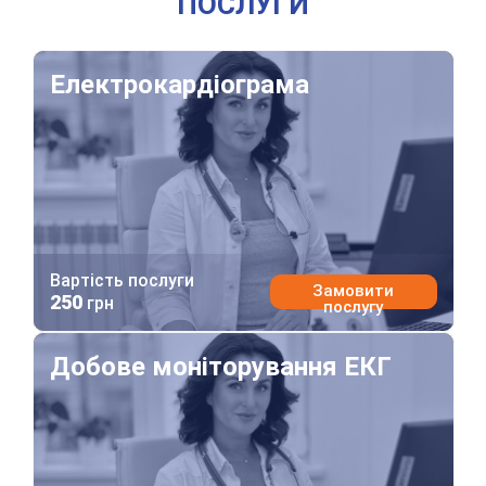
ПОСЛУГИ
Електрокардіограма
Електрокардіограма
Вартість послуги
Замовити
250
грн
послугу
Добове моніторування ЕКГ
Добове моніторування ЕКГ