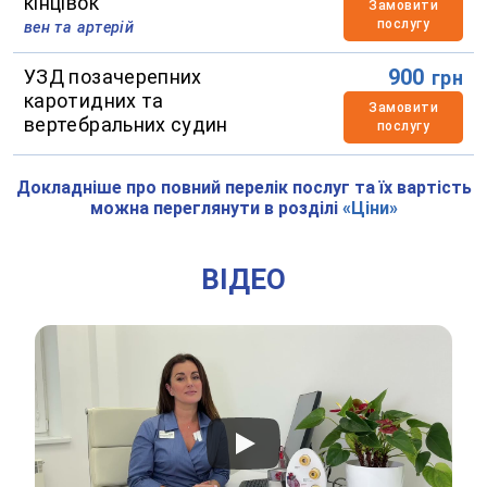
кінцівок
Замовити
послугу
вен та артерій
900
УЗД позачерепних
грн
каротидних та
Замовити
вертебральних судин
послугу
Докладніше про повний перелік послуг та їх вартість
можна переглянути в розділі
«Ціни»
ВІДЕО