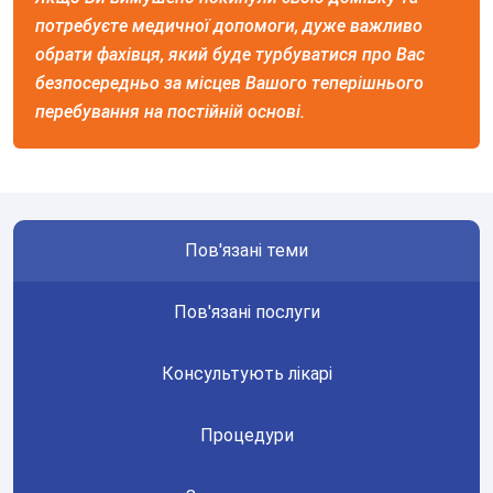
спричинена болем та дискомфортом у грудях,
потребуєте медичної допомоги, дуже важливо
відчуттям нерівномірності серцебиття або
обрати фахівця, який буде турбуватися про Вас
підвищенням артеріального тиску. Непритомність і
безпосередньо за місцев Вашого теперішнього
задишка при фізичному навантаженні також
перебування на постійній основі.
пов'язані з проблемами серцево-судинної системи.
Показаннями до консультації стають малопомітні
набряки кінцівок та особи.
Як проходить консультація кардіолога
Пов'язані теми
Дніпра?
На попередньому етапі лікар визначає стан здоров'я
Пов'язані послуги
людини, яка звернулася до кабінету. Пацієнту
рекомендується достовірно описати перебіг
Консультують лікарі
захворювання та відзначити наявність подібних
проблем у родичів, що може вплинути на діагноз.
Процедури
Під час візиту не обійтися без спеціалізованих
досліджень: