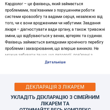
Кардіолог – це фахівець, який займається
проблемами, пов'язаними з порушенням роботи
системи кровообігу та вадами серця, незалежно від
того, чи є вони вродженими чи набутими. Завдання
лікаря – діагностувати вади органу, а також тривожні
зміни, що відбуваються у венах, артеріях та судинах.
Фахівець займається випадками хронічного перебігу
проблеми і захворювання, що вперше виникло. Не
можна забувати те що, що патології, пов'язані з
порушеннями серцевого ритму поруч із онкологією,
Детальніше
залишаються основними причинами смертності.
Які захворювання лікують кардіологи
Дніпра?
ДЕКЛАРАЦІЯ З ЛІКАРЕМ
Записатися на прийом слід за наявності вже
УКЛАДІТЬ ДЕКЛАРАЦІЮ З СІМЕЙНИМ
встановлених діагнозів.
ЛІКАРЕМ ТА
ОТРИМАЙТЕ ВЕСЬ КОМПЛЕКС