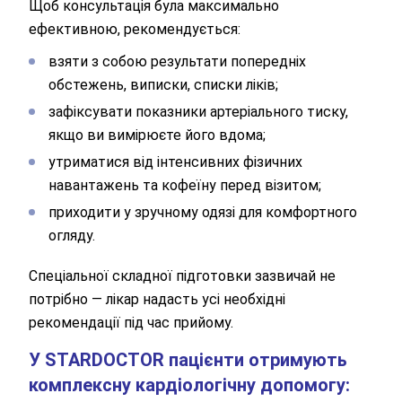
Щоб консультація була максимально
Оператор зателефонує Вам найближчим
ефективною, рекомендується:
часом.
взяти з собою результати попередніх
Надіслати
обстежень, виписки, списки ліків;
зафіксувати показники артеріального тиску,
Відправляючи данні я даю згоду на
обробку персональних
данних.
якщо ви вимірюєте його вдома;
утриматися від інтенсивних фізичних
навантажень та кофеїну перед візитом;
приходити у зручному одязі для комфортного
огляду.
Спеціальної складної підготовки зазвичай не
потрібно — лікар надасть усі необхідні
рекомендації під час прийому.
У STARDOCTOR пацієнти отримують
комплексну кардіологічну допомогу: