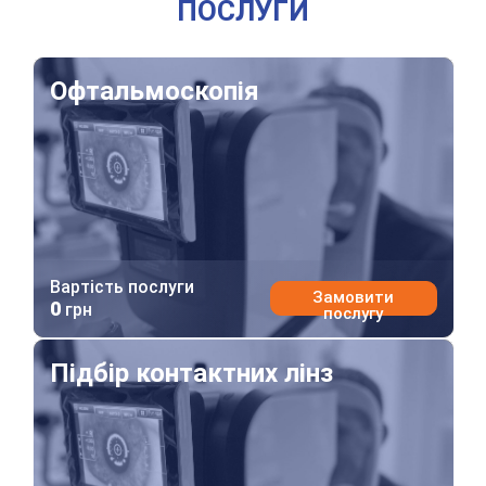
ПОСЛУГИ
Офтальмоскопія
Офтальмоскопія
Вартість послуги
Замовити
0
грн
послугу
Підбір контактних лінз
Підбір контактних лінз