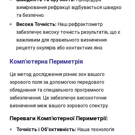
вимірювання рефракції відбувається швидко
та безпечно.
Висока Точність:
Наш рефрактометр
забезпечує високу точність результатів, що є
важливим для правильного визначення
рецепту окулярів або контактних лінз.
Комп'ютерна Периметрія
Залиште Ваші контактні дані
Це метод дослідження різних зон вашого
зорового поля за допомогою передового
обладнання та спеціального програмного
Дякуємо!
забезпечення. Це забезпечує високоточне
визначення меж вашого зорового спектру.
Ми отримали Ваше звернення.
Оператор зателефонує Вам найближчим
Переваги Комп'ютерної Периметрії:
часом.
Точність і Об'єктивність:
Наша технологія