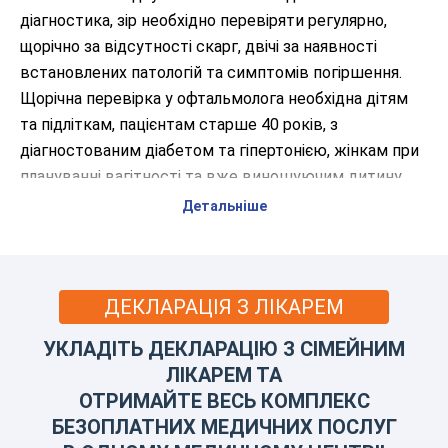
діагностика, зір необхідно перевіряти регулярно,
щорічно за відсутності скарг, двічі за наявності
встановлених патологій та симптомів погіршення.
Щорічна перевірка у офтальмолога необхідна дітям
та підліткам, пацієнтам старше 40 років, з
діагностованим діабетом та гіпертонією, жінкам при
плануванні вагітності та вже виношуючим дитину.
Спостереження необхідне представникам низки
Детальніше
професій, зокрема, пов'язаних з високими фізичними
навантаженнями, багатогодинною роботою перед
монітором комп'ютера. Позаплановий огляд
ДЕКЛАРАЦІЯ З ЛІКАРЕМ
проводять з появою таких симптомів як:
УКЛАДІТЬ ДЕКЛАРАЦІЮ З СІМЕЙНИМ
відчуття сухості, почервоніння очей;
ЛІКАРЕМ ТА
зниження гостроти або швидка стомлюваність
ОТРИМАЙТЕ ВЕСЬ КОМПЛЕКС
зору;
БЕЗОПЛАТНИХ МЕДИЧНИХ ПОСЛУГ
травматичні ураження очей;