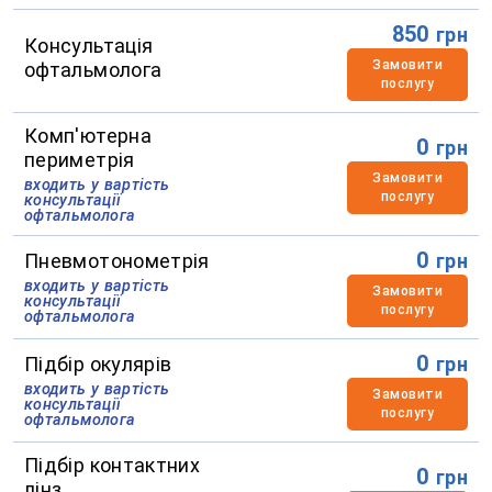
850
грн
Консультація
Замовити
офтальмолога
послугу
Комп'ютерна
0
грн
периметрія
Замовити
входить у вартість
послугу
консультації
офтальмолога
0
Пневмотонометрія
грн
входить у вартість
Замовити
консультації
послугу
офтальмолога
0
Підбір окулярів
грн
входить у вартість
Замовити
консультації
послугу
офтальмолога
Підбір контактних
0
грн
лінз