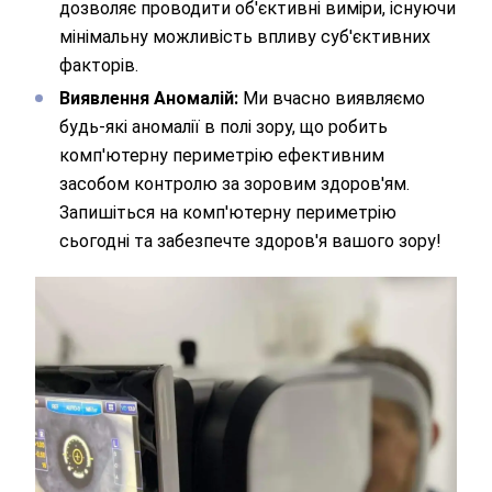
дозволяє проводити об'єктивні виміри, існуючи
Надіслати
мінімальну можливість впливу суб'єктивних
Відправляючи данні я даю згоду на
обробку персональних
факторів.
данних.
Виявлення Аномалій:
Ми вчасно виявляємо
будь-які аномалії в полі зору, що робить
комп'ютерну периметрію ефективним
засобом контролю за зоровим здоров'ям.
Запишіться на комп'ютерну периметрію
сьогодні та забезпечте здоров'я вашого зору!