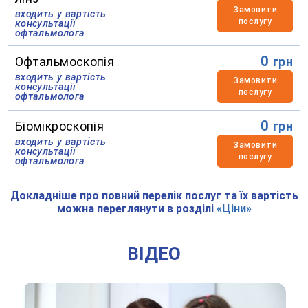
Замовити
входить у вартість
послугу
консультації
офтальмолога
0
Офтальмоскопія
грн
входить у вартість
Замовити
консультації
послугу
офтальмолога
0
Біомікроскопія
грн
входить у вартість
Замовити
консультації
послугу
офтальмолога
Докладніше про повний перелік послуг та їх вартість
можна переглянути в розділі
«Ціни»
ВІДЕО