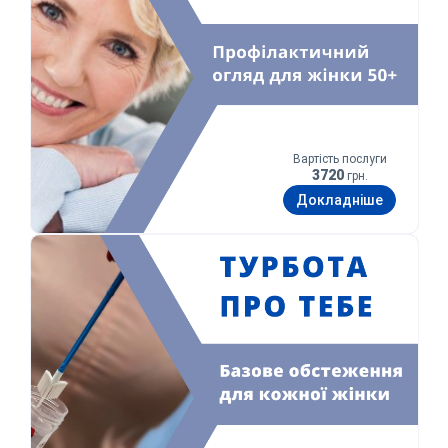
Оператор зателефонує Вам найближчим
часом.
Надіслати
Відправляючи данні я даю згоду на
обробку персональних
данних.
Вартість послуги
3720
грн.
Докладніше
Турбота про тебе