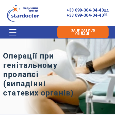
Головна
+38 098-304-04-40
UA
+38 099-304-04-40
RU
ЗАПИСАТИСЯ
ОНЛАЙН
Операції при
генітальному
пролапсі
(випадінні
статевих органів)