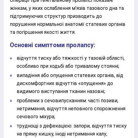
Операції при генітальному пролапсі показані
жінкам, у яких ослаблення м’язів тазового дна та
підтримуючих структур призводить до
порушення нормальної анатомії статевих органів
та погіршення якості життя.
Основні симптоми пролапсу:
відчуття тиску або тяжкості у тазовій області,
особливо при ходьбі або тривалому стоянні;
випадіння або опущення статевих органів, від
дискомфортних відчуттів «опущення» до
видимого виступання тканин назовні;
проблеми з сечовипусканням: часті позиви,
нетримання, відчуття неповного спорожнення
сечового міхура;
труднощі з дефекацією: запори, відчуття тиску
на пряму кишку, іноді нетримання калу;