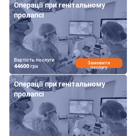
Операції при генітальному
пролапсі
Вартість послуги
Замовити
44600
грн
послугу
Операції при генітальному пролапсі
Операції при генітальному
пролапсі