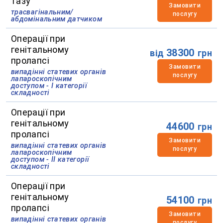
тазу
Замовити
трасвагінальним/
послугу
абдомінальним датчиком
Операції при
генітальному
38300
від
грн
пролапсі
Замовити
випадінні статевих органів
послугу
лапароскопічним
доступом - І категорії
складності
Операції при
генітальному
44600
грн
пролапсі
Замовити
випадінні статевих органів
послугу
лапароскопічним
доступом - ІІ категорії
складності
Операції при
генітальному
54100
грн
пролапсі
Замовити
випадінні статевих органів
послугу