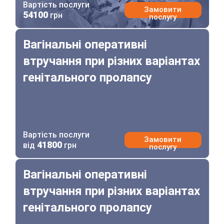
Вартість послуги
Замовити
54100
грн
послугу
Вагінальні оперативні втручання при різних варіантах 
Вагінальні оперативні
втручання при різних варіантах
генітального пролапсу
Вартість послуги
Замовити
41800
від
грн
послугу
Вагінальні оперативні втручання при різних варіантах 
Вагінальні оперативні
втручання при різних варіантах
генітального пролапсу