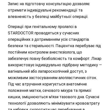
Запис на підготовчу консультацію дозволяє
отримати індивідуальні рекомендації та
впевненість у безпеці майбутньої операції.
Операції при генітальному пролапсі в
STARDOCTOR проводяться у сучасних
операційних з дотриманням усіх стандартів
безпеки та стерильності. Пацієнтка перебуває під
постійним контролем анестезіолога, що
забезпечує повну безболісність та комфорт. Лікар
використовує індивідуально підібрану методику —
вагінальний або лапароскопічний доступ, з
можливим застосуванням алопластичних сіток.
Під час втручання коригується анатомічне
положення матки, сечового міхура та прямої
кишки, зміцнюються м’язи тазового дна. Сучасні
технології дозволяють мінімізувати крововтрату
та набряки, скоротити час перебування в