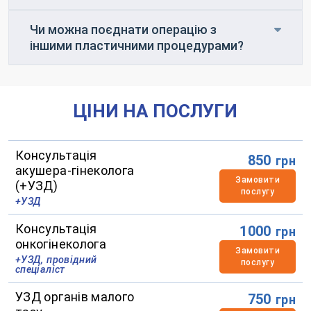
Чи можна поєднати операцію з
іншими пластичними процедурами?
ЦІНИ НА ПОСЛУГИ
Консультація
850
грн
акушера-гінеколога
Замовити
(+УЗД)
послугу
+УЗД
Консультація
1000
грн
онкогінеколога
Замовити
+УЗД, провідний
послугу
спеціаліст
УЗД органів малого
750
грн