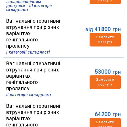
лапароскопічним
доступом - ІІІ категорії
складності
Вагінальні оперативні
втручання при різних
41800
від
грн
варіантах
Замовити
генітального
послугу
пролапсу
І категорії складності
Вагінальні оперативні
втручання при різних
53000
грн
варіантах
Замовити
генітального
послугу
пролапсу
ІІ категорії складності
Вагінальні оперативні
втручання при різних
64200
грн
варіантах
Замовити
генітального
послугу