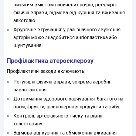
низьким вмістом насичених жирів, регулярні
фізичні вправи, відмова від куріння та вживання
алкоголю.
Хірургічне втручання: у разі значного звуження
артерій може знадобитися ангіопластика або
шунтування.
Залиште Ваші контактні дані
Профілактика атеросклерозу
Профілактичні заходи включають:
Регулярні фізичні вправи, зокрема аеробні
Дякуємо!
навантаження.
Ми отримали Ваше звернення.
Дотримання здорового харчування, багатого на
Оператор зателефонує Вам найближчим
овочі, фрукти, цільнозернові продукти та рибу.
часом.
Контроль артеріального тиску та рівня
холестерину.
Надіслати
Відмова від куріння та обмеження вживання