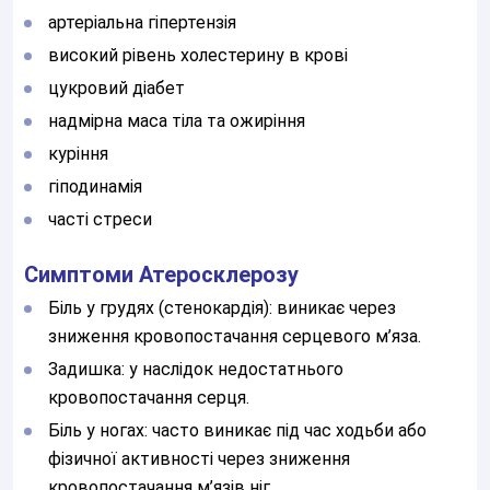
артеріальна гіпертензія
високий рівень холестерину в крові
цукровий діабет
надмірна маса тіла та ожиріння
куріння
гіподинамія
часті стреси
Симптоми Атеросклерозу
Біль у грудях (стенокардія): виникає через
зниження кровопостачання серцевого м’яза.
Задишка: у наслідок недостатнього
кровопостачання серця.
Біль у ногах: часто виникає під час ходьби або
фізичної активності через зниження
кровопостачання м’язів ніг.