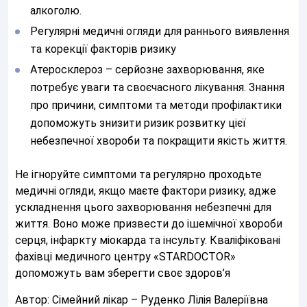
Відправляючи данні я даю згоду на
обробку персональних
алкоголю.
данних.
Регулярні медичні огляди для раннього виявлення
та корекції факторів ризику
Атеросклероз – серйозне захворювання, яке
потребує уваги та своєчасного лікування. Знання
про причини, симптоми та методи профілактики
допоможуть знизити ризик розвитку цієї
небезпечної хвороби та покращити якість життя.
Не ігноруйте симптоми та регулярно проходьте
медичні огляди, якщо маєте фактори ризику, адже
ускладнення цього захворювання небезпечні для
життя. Воно може призвести до ішемічної хвороби
серця, інфаркту міокарда та інсульту. Кваліфіковані
фахівці медичного центру «STARDOCTOR»
допоможуть вам зберегти своє здоров’я
Автор: Сімейний лікар – Руденко Лілія Валеріївна