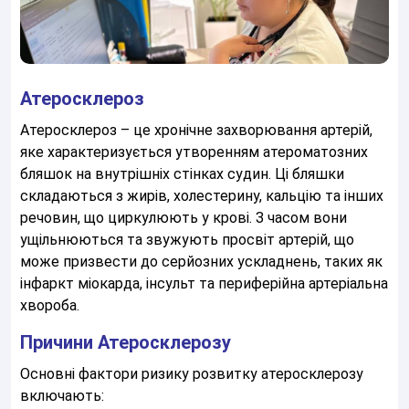
Атеросклероз
Атеросклероз – це хронічне захворювання артерій,
яке характеризується утворенням атероматозних
бляшок на внутрішніх стінках судин. Ці бляшки
складаються з жирів, холестерину, кальцію та інших
речовин, що циркулюють у крові. З часом вони
ущільнюються та звужують просвіт артерій, що
може призвести до серйозних ускладнень, таких як
інфаркт міокарда, інсульт та периферійна артеріальна
хвороба.
Причини Атеросклерозу
Основні фактори ризику розвитку атеросклерозу
включають: