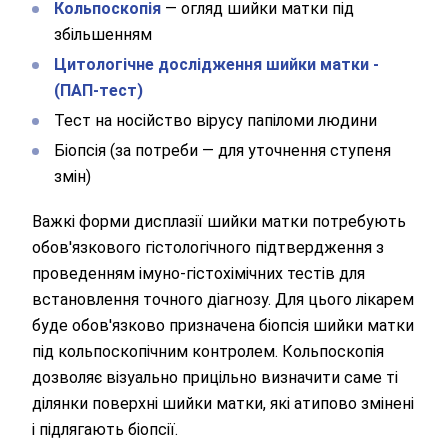
Кольпоскопія
— огляд шийки матки під
збільшенням
Цитологічне дослідження шийки матки -
(ПАП-тест)
Тест на носійство вірусу папіломи людини
Біопсія (за потреби — для уточнення ступеня
змін)
Важкі форми дисплазії шийки матки потребують
обов'язкового гістологічного підтвердження з
проведенням імуно-гістохімічних тестів для
встановлення точного діагнозу. Для цього лікарем
буде обов'язково призначена біопсія шийки матки
під кольпоскопічним контролем. Кольпоскопія
дозволяє візуально прицільно визначити саме ті
ділянки поверхні шийки матки, які атипово змінені
і підлягають біопсії.