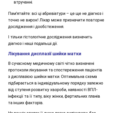
втручанні.
Оператор зателефонує Вам найближчим
часом.
Пам’ятайте: всі ці абревіатури – це ще не діагноз і
точно не вирок! Лікар може призначити повторне
Надіслати
дослідження і дообстеження.
Відправляючи данні я даю згоду на
обробку персональних
данних.
І тільки гістологічне дослідження визначить
діагноз і наші подальші дії.
Лікування дисплазії шийки матки
В сучасному медичному світі чітко визначені
протоколи лікування та спостереження пацієнтів
з дисплазією шийки матки. Оптимальна схема
підбирається в індивідуальному порядку залежно
від ступеня розвитку хвороби, наявності ВПЛ-
інфекції та її типу, віку жінки, фертильних планів
та інших факторів.