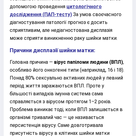
допомогою проведення
цитологічного
дослідження (ПАП-тесту)
За умов своєчасного
діагностування патології прогноз є досить
сприятливим, але недіагностована дисплазія
може сприяти виникненню раку шийки матки.
Причини дисплазії шийки матки:
Головна причина —
вірус папіломи людини (ВПЛ)
,
особливо його онкогенні типи (наприклад, 16 і 18).
Понад 80% сексуально активних людей у певний
період життя заражаються ВПЛ. Проте у
більшості випадків імунна система сама
справляється з вірусом протягом 1–2 років.
Проблема виникає тоді, коли ВПЛ залишається в
організмі тривалий час — це називається
персистенція вірусу. Саме довготривала
присутність вірусу в клітинах шийки матки