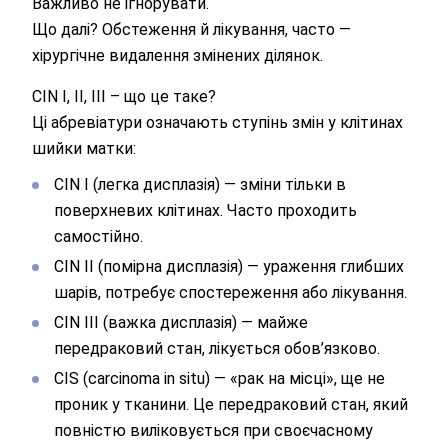
Важливо не ігнорувати.
Що далі? Обстеження й лікування, часто —
хірургічне видалення змінених ділянок.
CIN I, II, III – що це таке?
Ці абревіатури означають ступінь змін у клітинах
шийки матки:
CIN I (легка дисплазія) — зміни тільки в
поверхневих клітинах. Часто проходить
самостійно.
CIN II (помірна дисплазія) — ураження глибших
шарів, потребує спостереження або лікування.
Залиште Ваші контактні дані
CIN III (важка дисплазія) — майже
передраковий стан, лікується обов’язково.
CIS (carcinoma in situ) — «рак на місці», ще не
Дякуємо!
проник у тканини. Це передраковий стан, який
повністю виліковується при своєчасному
Ми отримали Ваше звернення.