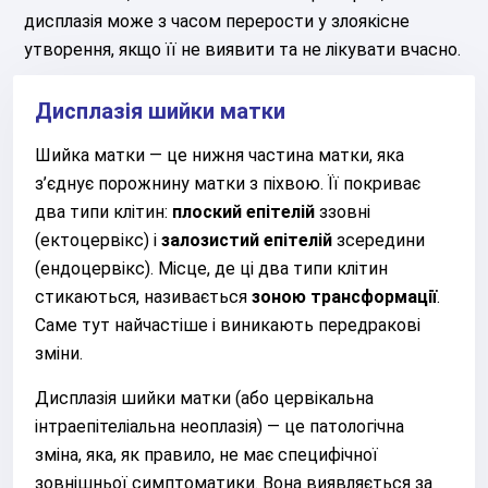
дисплазія може з часом перерости у злоякісне
утворення, якщо її не виявити та не лікувати вчасно.
Дисплазія шийки матки
Шийка матки — це нижня частина матки, яка
з’єднує порожнину матки з піхвою. Її покриває
два типи клітин:
плоский епітелій
ззовні
(ектоцервікс) і
залозистий епітелій
зсередини
(ендоцервікс). Місце, де ці два типи клітин
стикаються, називається
зоною трансформації
.
Саме тут найчастіше і виникають передракові
зміни.
Дисплазія шийки матки (або цервікальна
інтраепітеліальна неоплазія) — це патологічна
зміна, яка, як правило, не має специфічної
зовнішньої симптоматики. Вона виявляється за