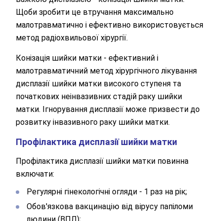
Щоби зробити це втручання максимально
малотравматично і ефективно використовується
метод радіохвильової хірургії.
Конізація шийки матки - ефективний і
малотравматичний метод хірургічного лікування
дисплазії шийки матки високого ступеня та
початкових неінвазивних стадій раку шийки
матки. Ігнорування дисплазії може призвести до
розвитку інвазивного раку шийки матки.
Профілактика дисплазії шийки матки
Профілактика дисплазії шийки матки повинна
включати:
Регулярні гінекологічні огляди - 1 раз на рік;
Обов'язкова вакцинацію від вірусу папіломи
людини (ВПЛ);