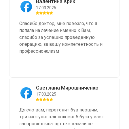
Валентина Крик
профессіоналам своєї справи
найкращого!
17.03.2025
Літвіщенко О.М. та Чередніченко Р.М за
ідеально проведені операції. По
співвідношенню ціна-якість - це один з
Спасибо доктор, мне повезло, что я
найкращих, якщо не найкращий варіант
попала на лечение именно к Вам,
лікування в Україні. Велика Вам подяка
спасибо за успешно проведенную
за Вашу турботу та таке відношення до
операцию, за вашу компетентность и
пацієнтів навіть дуже проблемних. Ви
профессионализм
найкращі. Це дійсно медіціна
майбутнього. Всім рекомендую без
варіантів.
Светлана Мирошниченко
17.03.2025
Дякую вам, перетонит був першим,
три наступні теж полосні, 5 була у вас і
лапороскопічна, що теж казали не