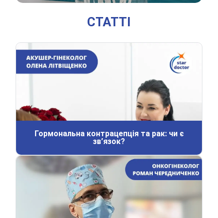
СТАТТІ
Гормональна контрацепція та рак: чи є
зв’язок?