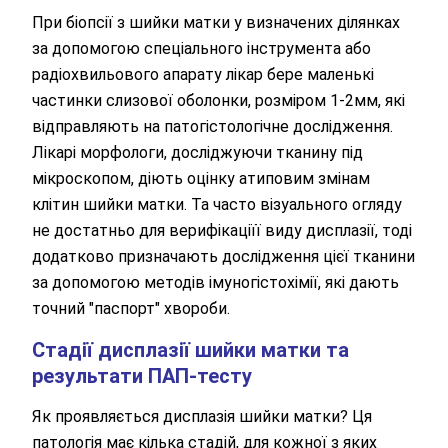
При біопсії з шийки матки у визначених ділянках
за допомогою спеціального інструмента або
радіохвильового апарату лікар бере маленькі
частинки слизової оболонки, розміром 1-2мм, які
відправляють на патогістологічне дослідження.
Лікарі морфологи, досліджуючи тканину під
мікроскопом, діють оцінку атиповим змінам
клітин шийки матки. Та часто візуального огляду
не достатньо для верифікаціїї виду дисплазії, тоді
додатково призначають дослідження цієї тканини
за допомогою методів імуногістохімії, які дають
точний "паспорт" хвороби.
Стадії дисплазії шийки матки та
результати ПАП-тесту
Як проявляється дисплазія шийки матки? Ця
патологія має кілька стадій, для кожної з яких