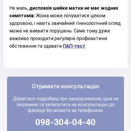
На жаль,
дисплазія шийки матки не має жодних
симптомів
. Жінка може почуватися цілком
здоровою, і навіть звичайний гінекологічний огляд
може не виявити порушень. Саме тому дуже
важливо проходити регулярні профілактичні
обстеження та здавати
ПАП-тест
.
Отримати консультацію
Дізнатися подробиці про захворювання, ціни на
лікування та записатися на консультацію до
фахівця Ви можете за телефоном:
098-304-04-40