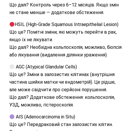
Що далі? Контроль через 6–12 місяців. Якщо змін
не стане менше — додаткове обстеження.
HSIL (High-Grade Squamous Intraepithelial Lesion)
Що це? Помітні зміни, які можуть перейти в рак,
якщо їх не лікувати.
Що далі? Необхідна кольпоскопія, можливо, біопсія
або лікування (видалення ділянки ураження).
AGC (Atypical Glandular Cells)
Що це? Зміни в залозистих клітинах (внутрішня
частина шийки матки чи ендометрій). Це рідше,
але може свідчити про серйозні порушення.
Що далі? Додаткове обстеження: кольпоскопія,
УЗД, можливо, гістероскопія.
AIS (Adenocarcinoma in Situ)
Що це? Передраковий стан залозистих клітин.