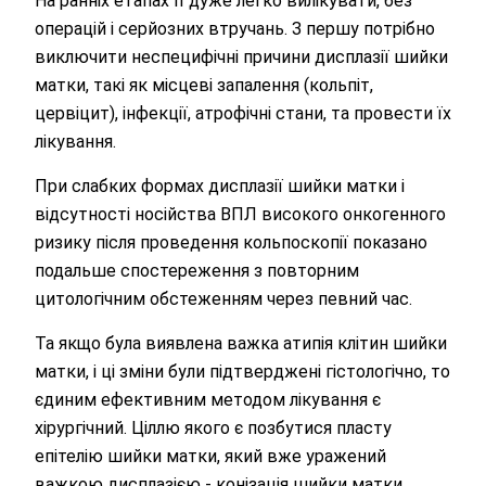
На ранніх етапах її дуже легко вилікувати, без
операцій і серйозних втручань. З першу потрібно
виключити неспецифічні причини дисплазії шийки
матки, такі як місцеві запалення (кольпіт,
цервіцит), інфекції, атрофічні стани, та провести їх
лікування.
При слабких формах дисплазії шийки матки і
відсутності носійства ВПЛ високого онкогенного
ризику після проведення кольпоскопії показано
подальше спостереження з повторним
цитологічним обстеженням через певний час.
Та якщо була виявлена важка атипія клітин шийки
матки, і ці зміни були підтверджені гістологічно, то
єдиним ефективним методом лікування є
хірургічний. Ціллю якого є позбутися пласту
епітелію шийки матки, який вже уражений
важкою дисплазією - конізація шийки матки.