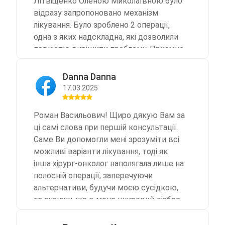
Літвіщенко Оленою Миколаївною було
відразу запропоновано механізм
лікування. Було зроблено 2 операції,
одна з яких надскладна, які дозволили
повністю вирішити проблему. Приємно
дивує доброзичливий та готовий
відразу запропонувати допомогу у разі
Danna Danna
потреби персонал, приємні та уважні
17.03.2025
дівчата на ресепшені, медсестра
Наталія, яка перша змогла відразу взяти
Роман Васильович! Щиро дякую Вам за
кров, враховуючи дуже проблемні
ці самі слова при першій консультації.
вени, медсестри, які працювали під час
Саме Ви допомогли мені зрозуміти всі
операції Вікторія та Ірина, медсестри
можливі варіанти лікування, тоді як
Інна та Настя та лікар Ілля, які чергували
інша хірург-онколог наполягала лише на
та допомогали вночі після операції,
полосній операції, заперечуючи
сімейний лікар Буренькова Н.В., яка
альтернативи, будучи моєю сусідкою,
відразу дуже рано приїхала до клініки
та знаючи, що в мене цукровий діабет
та допомогла, коли піднявся тиск. І
2 типу. Вдячна долі за зустріч із Вами!
звичайно ж велике дякую
Бажаю Вам та Вашим пацієнтам всього