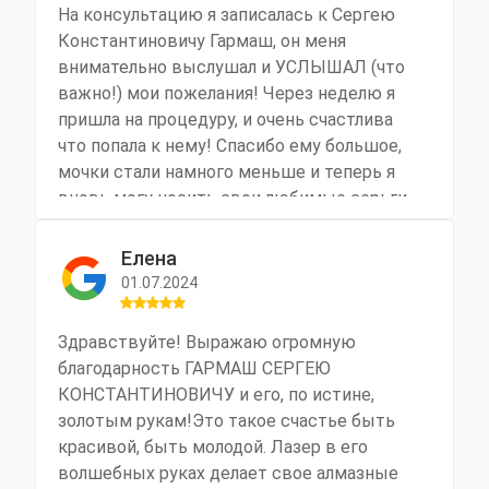
чтобы проводить в спорт зале, поэтому
На консультацию я записалась к Сергею
прибегла к легкому способу и сделала
Константиновичу Гармаш, он меня
липосакцию. Результатом я осталась
внимательно выслушал и УСЛЫШАЛ (что
очень довольна. Мне кажется таких
важно!) мои пожелания! Через неделю я
результатов ни в каком спорт зале не
пришла на процедуру, и очень счастлива
достичь. И операция практически
что попала к нему! Спасибо ему большое,
безболезненная, послеоперационный
мочки стали намного меньше и теперь я
период тоже прошел легко. Сергей
вновь могу носить свои любимые серьги,
Константинович - мой спаситель. Очень
и любоваться собой. Очень порадовали
приятно было ощущать его поддержку и
«демократичные цены», еще на раз
Елена
заботу все время. И конечно чувствовался
вернусь к Сергею
01.07.2024
профессионализм во всем. Сделал все
Константиновичу!!!!!!!!!!!!
аккуратно, помог мне вернуть плоский и
красивый живот, а самое главное-
Здравствуйте! Выражаю огромную
уверенность в себе, сейчас я знаю что
благодарность ГАРМАШ СЕРГЕЮ
красивая и молодая женщина!
КОНСТАНТИНОВИЧУ и его, по истине,
золотым рукам!Это такое счастье быть
красивой, быть молодой. Лазер в его
волшебных руках делает свое алмазные