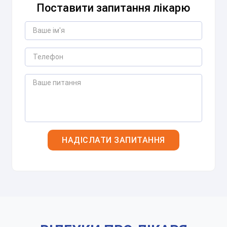
Поставити запитання лікарю
Залиште Ваші контактні дані
Дякуємо!
Ми отримали Ваше звернення.
Оператор зателефонує Вам найближчим
часом.
Надіслати
Відправляючи данні я даю згоду на
обробку персональних
данних.