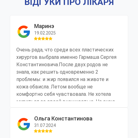
ВІДГУКИ ПРО ЛІКАРЯ
Маринэ
19.02.2025
Очень рада, что среди всех пластических
хирургов выбрала именно Гармаша Сергея
Константиновича.После двух родов не
знала, как решить одновременно 2
проблемы: и жир появился на животе и
кожа обвисла. Летом вообще не
комфортно себя чувствовала. Не хотела
мириться со своей внешностью. Не знаю
правильно или нет, то что я все таки пошла
на липосакцию, многие осуждают, якобы
Ольга Константинова
можно убрать все физическими
31.07.2024
нагрузками. Но времени нет столько,