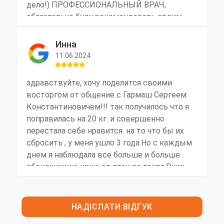
дело!) ПРОФЕССИОНАЛЬНЫЙ ВРАЧ,
обязательно буду рекомендовать своим
друзьям, И большое ему спасибо!!!!
Инна
11.06.2024
здравствуйте, хочу поделится своими
восторгом от общение с Гармаш Сергеем
Константиновичем!!! так получилось что я
поправилась на 20 кг. и совершенно
перестала себе нравится. на то что бы их
сбросить , у меня ушло 3 года.Но с каждым
днем я наблюдала все больше и больше
обвисающую кожу от плеч до локтя.Руки
все больше походили на крылья.что только
я не пробовала что бы хоть немного
подтянуть кожу рук. Спорт, массаж,
НАДІСЛАТИ ВІДГУК
различные крема увы не давали