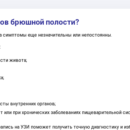
нов брюшной полости?
а симптомы еще незначительны или непостоянны.
:
асти живота;
а;
сты внутренних органов;
т или при хронических заболеваниях пищеварительной си
 запись на УЗИ поможет получить точную диагностику и и