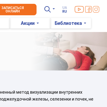
Мы в YouTube
Мы в Faceb
Мы в In
UA
ЗАПИСАТЬСЯ
ОНЛАЙН
RU
Акции
Библиотека
зненный метод визуализации внутренних
поджелудочной железы, селезенки и почек, не