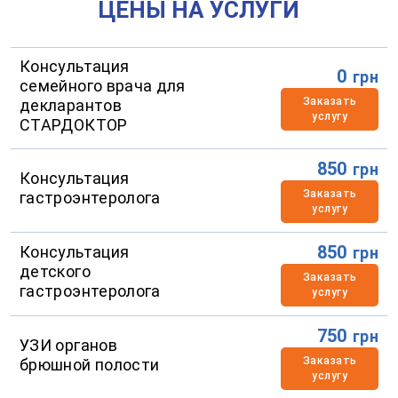
ЦЕНЫ НА УСЛУГИ
Консультация
0
грн
семейного врача для
Заказать
декларантов
услугу
СТАРДОКТОР
850
грн
Консультация
Заказать
гастроэнтеролога
услугу
850
Консультация
грн
детского
Заказать
гастроэнтеролога
услугу
750
грн
УЗИ органов
Заказать
брюшной полости
услугу