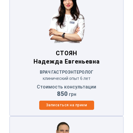
Оператор позвонит Вам в ближайшее
время.
Отправить
Отправляя данные я даю согласие на
обработку
персональных данных.
СТОЯН
Надежда Евгеньевна
ВРАЧ ГАСТРОЭНТЕРОЛОГ
клинический опыт 6 лет
Стоимость консультации
850
грн
Записаться на прием
МАНУХИН
Ярослав Станиславович