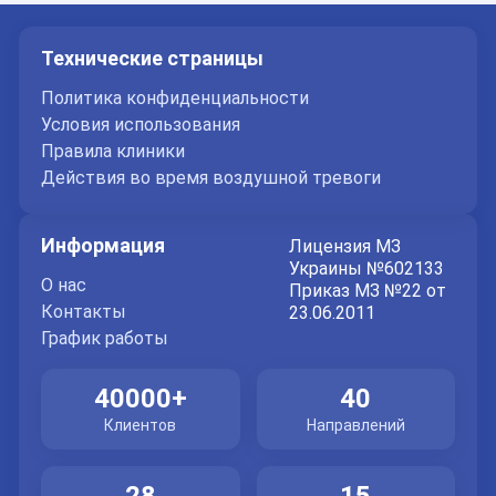
пузыря
Реабилитация после лапароскопической операции
Технические страницы
обычно проходит быстро и комфортно. Организм
Политика конфиденциальности
постепенно адаптируется к работе без желчного
Условия использования
пузыря, а пищеварительная система нормализуется.
Правила клиники
Действия во время воздушной тревоги
Врачи рекомендуют временно соблюдать щадящее
питание, избегать чрезмерных физических нагрузок
Информация
и выполнять все послеоперационные рекомендации.
Лицензия МЗ
Украины №602133
Большинство пациентов возвращаются к обычному
О нас
Приказ МЗ №22 от
образу жизни гораздо быстрее, чем после
Контакты
23.06.2011
традиционных открытых операций.
График работы
Почему пациенты выбирают МЦ
40000+
40
СТАРДОКТОР
Клиентов
Направлений
МЦ
СТАРДОКТОР в Днепре
предлагает
комплексный подход к хирургическому лечению —
28
15