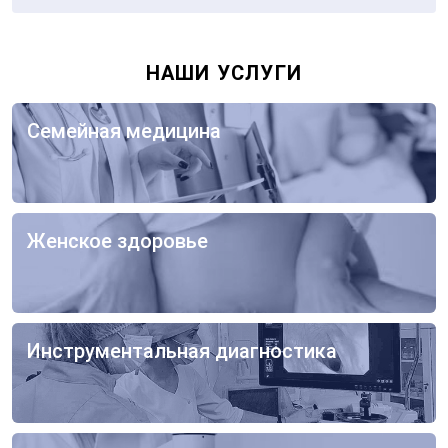
×
Гинекология
НАШИ УСЛУГИ
Ендоскопия
Семейная медицина
Кардиология
Семейная медицина
Неврология
Отоларингологія
Женское здоровье
Женское здоровье
Инструментальная диагностика
Инструментальная диагностика
Оставьте ваши контактные
данные
Лабораторная диагностика