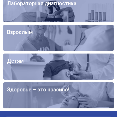
Спасибо!
Лабораторная диагностика
Мы получили ваше обращение.
Оператор позвонит Вам в ближайшее
время.
Взрослым
Взрослым
Отправить
Отправляя данные я даю согласие на
обработку
персональных данных.
Детям
Детям
Здоровье – это красиво!
Здоровье – это красиво!