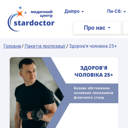
Головна
Дніпро
Пн-Сб:
Про нас
Головна
Пакетні пропозиції
Здоров’я чоловіка 25+