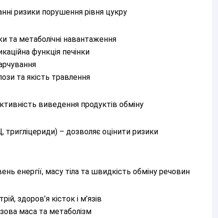
анні ризики порушення рівня цукру
ки та метаболічні навантаження
икаційна функція печінки
арчування
лози та якість травлення
ективність виведення продуктів обміну
, тригліцериди) – дозволяє оцінити ризики
ень енергії, масу тіла та швидкість обміну речовин
ій, здоров’я кісток і м’язів
’язова маса та метаболізм