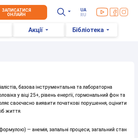
Ми в YouTube
Ми в Facebo
Ми в In
UA
ЗАПИСАТИСЯ
ОНЛАЙН
RU
Акції
Бібліотека
іалістів, базова інструментальна та лабораторна
овіка у віці 25+, рівень енергії, гормональний фон та
ляє своєчасно виявити початкові порушення, оцінити
іб життя.
формулою) — анемія, запальні процеси, загальний стан