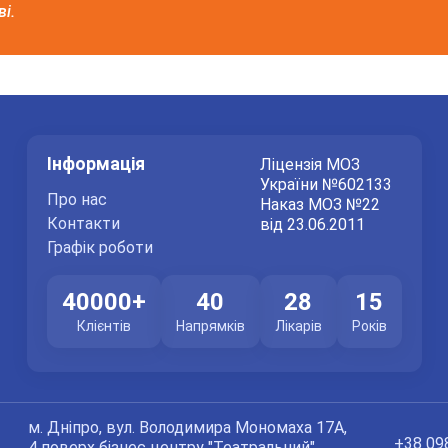
і.
Інформація
Ліцензія МОЗ
України №602133
Про нас
Наказ МОЗ №22
Контакти
від 23.06.2011
Графік роботи
40000+
40
28
15
Клієнтів
Напрямків
Лікарів
Років
м. Дніпро, вул. Володимира Мономаха 17А,
+38 09
4 поверх бізнес центру "Театральний"