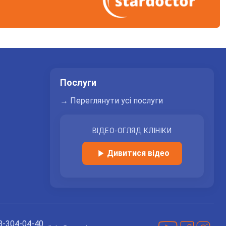
Послуги
→ Переглянути усі послуги
ВІДЕО-ОГЛЯД КЛІНІКИ
Дивитися відео
Ми в YouTube
Ми в Facebo
Ми в In
8-304-04-40