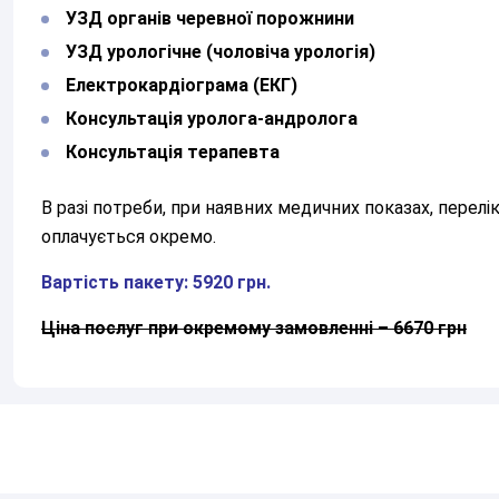
УЗД органів черевної порожнини
УЗД урологічне (чоловіча урологія)
Електрокардіограма (ЕКГ)
Консультація уролога-андролога
Залиште Ваші контактні дані
Консультація терапевта
В разі потреби, при наявних медичних показах, перел
оплачується окремо.
Дякуємо!
Вартість пакету: 5920 грн.
Ми отримали Ваше звернення.
Оператор зателефонує Вам найближчим часом.
Ціна послуг при окремому замовленні – 6670 грн
Надіслати
Відправляючи данні я даю згоду на
обробку персональних данних.