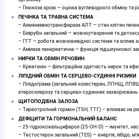
– Глюкоза крові — оцінка вуглеводного обміну та р
ПЕЧІНКА ТА ТРАВНА СИСТЕМА
– Аланінамінотрансфераза АЛТ — стан клітин печін
– Білірубін загальний — жовчоутворення та детокс
– ГГТ — робота жовчовивідної системи та вплив х
– Амілаза панкреатична — функція підшлункової за
НИРКИ ТА ОБМІН РЕЧОВИН
– Креатинін — фільтраційна здатність нирок та еф
ЛІПІДНИЙ ОБМІН ТА СЕРЦЕВО-СУДИННІ РИЗИКИ
– Ліпідограма (загальний холестерин, ЛПНЩ, ЛПВЩ
атеросклерозу та серцево-судинних захворювань
ЩИТОПОДІБНА ЗАЛОЗА
– Тиреотропний гормон (TSH, ТТГ) – впливає на рів
ДЕФІЦИТИ ТА ГОРМОНАЛЬНИЙ БАЛАНС
– 25-гідроксікальциферол (25-ОН-D) — імунітет, настр
– Тестостерон загальний (TES) — енергія, лібідо, м