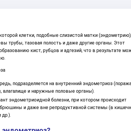
которой клетки, подобные слизистой матки (эндометрию),
евы трубы, тазовая полость и даже другие органы. Этот
бразованию кист, рубцов и адгезий, что в результате мо
ью.
оза
редь, подразделяется на внутренний эндометриоз (пораж
, влагалище и наружные половые органы).
ант эндометриоидной болезни, при котором происходит
й брюшины и даже вне репродуктивной системы (в кишечн
др.).
 эндометриоз?