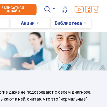
Мы в YouTube
Мы в Faceb
Мы в In
UA
ЗАПИСАТЬСЯ
ОНЛАЙН
RU
Акции
Библиотека
гие даже не подозревают о своем диагнозе.
ают к ней, считая, что это "нормальные"