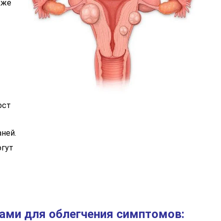
кже
ост
ней.
огут
ами для облегчения симптомов: