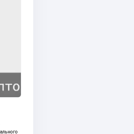
.
уального