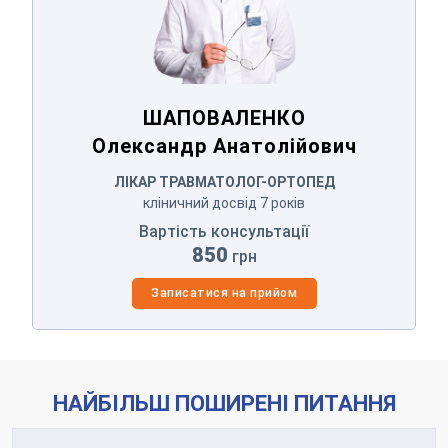
Оператор зателефонує Вам найближчим
часом.
Надіслати
ШАПОВАЛЕНКО
Відправляючи данні я даю згоду на
обробку персональних
данних.
Олександр Анатолійович
ЛІКАР ТРАВМАТОЛОГ-ОРТОПЕД
кліничний досвід 7 років
Вартість консультації
850
грн
Записатися на прийом
НАЙБІЛЬШ ПОШИРЕНІ ПИТАННЯ