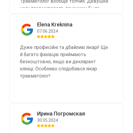
Травматолог вообще топчик. Девушка
ногу травмировала, лечением была
довольна. Ну и семейник тоже
нравится, больше пока ни к кому не
Elena Kreknina
обращался. Однозначно лучше чем
07.06.2024
государственные. Еще и бесплатно, но
для этого нужно декларацию
Дуже професійні та дбайливі лікарі! Ще
заключить. Мне это было не трудно.
й багато фахівців приймають
Стоял в семерке, вечно от врача к
безкоштовно, якщо ви декларант
врачу кидали и очереди в километр.
клініці. Особливо сподобався лікар
Чего не сделаешь, ради экономии
травматолог!
Ирина Погромская
30.05.2024