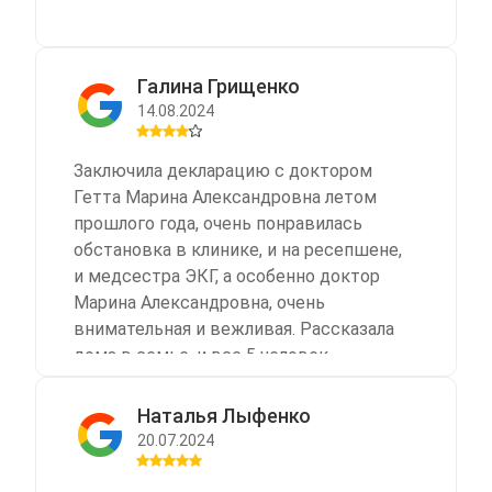
Галина Грищенко
14.08.2024
Заключила декларацию с доктором
Гетта Марина Александровна летом
прошлого года, очень понравилась
обстановка в клинике, и на ресепшене,
и медсестра ЭКГ, а особенно доктор
Марина Александровна, очень
внимательная и вежливая. Рассказала
дома в семье, и все 5 человек
заключили декларацию в Стардокторе.
Второй раз пришлось обратиться
Наталья Лыфенко
сегодня, 6 августа. Была удивлена
20.07.2024
невежливым и грубым отношением
администратора на рецепшине, была в