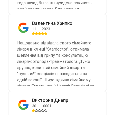
года назад была вынуждена покинуть
свой родной город Лисичанск и
переехать в Днепр.В октябре 2023 года
нашему любимому дедушке, которому
Валентина Хрипко
исполнилось 88 лет, возникла
11.11.2023
необходимость обратиться к врачу.Нам
посоветовали МЕДИЦИНСКИЙ ЦЕНТР
Нещодавно відвідала свого сімейного
«STARDOCTOR», который находится по
лікаря в клініці "Stardoctor", отримала
адресу: Днепр, ул. Владимира
щеплення від грипу та консультацію
Мономаха, 17-А.Только зайдя и
лікаря-ортопеда-травматолога. Дуже
обратившись на рецепшене за
зручно, коли твій сімейний лікар та
помощью, мы почувствовали
"вузький" спеціаліст знаходяться на
внимание, вежливое отношение
одній локації. Щиро вдячна сімейному
доброжелательность и приятное
лікарю Буреньковій Наталії Василівні та
душевное тепло.С уважением к
лікарю-ортопеду-травматологу
возрасту, дружелюбно и внимательно
Шаповаленко Олександру
Виктория Днепр
врачом Кулешова Н.В.было сделано
Анатолійовичу за професіоналізм,
30.11.-0001
УЗИ.С не меньшим
корисні поради, увагу до пацієнта,
профессионализмом добротой и