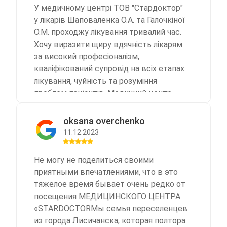
У медичному центрі ТОВ "Стардоктор"
у лікарів Шаповаленка О.А. та Галочкіної
О.М. проходжу лікування тривалий час.
Хочу виразити щиру вдячність лікарям
за високий професіоналізм,
кваліфікований супровід на всіх етапах
лікування, чуйність та розуміння
проблем пацієнтів. Медичний центр
добре оснащений, медичний персонал
доброзичливий та щирий. Дякую всім.
oksana overchenko
РЕКОМЕНДУЮ!!!
11.12.2023
Не могу не поделиться своими
приятными впечатлениями, что в это
тяжелое время бывает очень редко от
посещения МЕДИЦИНСКОГО ЦЕНТРА
«STARDOCTORМы семья переселенцев
из города Лисичанска, которая полтора