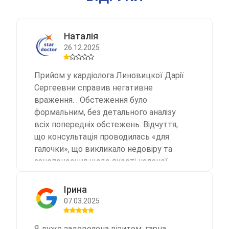
Наталія
26.12.2025
Прийом у кардіолога Линовицкої Дарії
Сергеевни справив негативне
враження. . Обстеження було
формальним, без детального аналізу
всіх попередніх обстежень. Відчуття,
що консультація проводилась «для
галочки», що викликало недовіру та
занепокоєння щодо якості наданої
медичної допомоги. Не рекомендую,
оскільки мова йде про здоров’я та
Ірина
серйозну спеціалізацію.
07.03.2025
Я дуже задоволена візитом, гарна