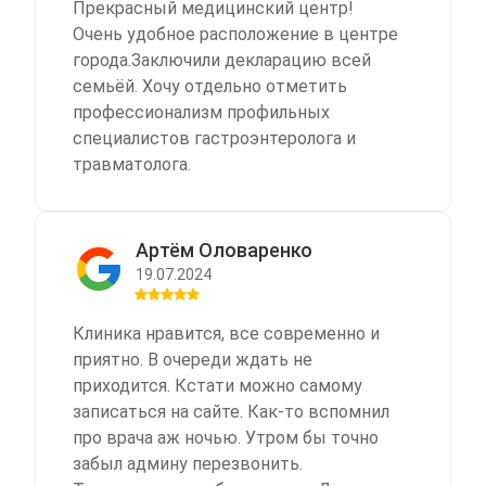
Прекрасный медицинский центр!
шоке. Было даже желание уйти . Но
Очень удобное расположение в центре
ситуацию спасла доктор Гетта Марина
города.Заключили декларацию всей
Александровна, как и прошлый раз
семьёй. Хочу отдельно отметить
очень внимательная, грамотная,
профессионализм профильных
вежливая, тактичная. И очень
специалистов гастроэнтеролога и
некрасиво получается, что из-за
травматолога.
хамства на ресепшене портится
мнение о клинике.
Артём Оловаренко
19.07.2024
Клиника нравится, все современно и
приятно. В очереди ждать не
приходится. Кстати можно самому
записаться на сайте. Как-то вспомнил
про врача аж ночью. Утром бы точно
забыл админу перезвонить.