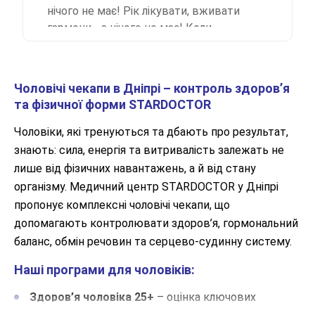
даже пожилым людям. Желаем
нічого не має! Рік лікувати, вживати
здоровья, воодушевления и
гармони - а нічого не має! Коли
благодарных пациентов.
звернулась і розповіла про це - вони
були такі прям "люб'язні", а потім
практично три тижні мене "буцали". І
Чоловічі чекапи в Дніпрі – контроль здоров’я
ось вирок - усе вірно ми лікували! Я в
та фізичної форми STARDOCTOR
шоці! Спочатку визнають свої помилки,
а потім ні! Ви лікарі, як можна так себе
Чоловіки, які тренуються та дбають про результат,
ставити, ну нічого тут такого, рік
знають: сила, енергія та витривалість залежать не
вживати гармони просто так. А тепер
лише від фізичних навантажень, а й від стану
вигрібати після цих гормонів. Я не
організму. Медичний центр STARDOCTOR у Дніпрі
рекомендую цей медичний центр!!!!!
пропонує комплексні чоловічі чекапи, що
Буду подавати до суду і доводити, що
допомагають контролювати здоров’я, гормональний
такий лікар, як Галочкіна, повинен
баланс, обмін речовин та серцево-судинну систему.
відповідати за свої помилки!
Наші програми для чоловіків:
Здоров’я чоловіка 25+
– оцінка ключових