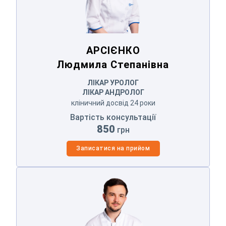
АРСІЄНКО
Людмила Степанівна
ЛІКАР УРОЛОГ
ЛІКАР АНДРОЛОГ
кліничний досвід 24 роки
Вартість консультації
850
грн
Записатися на прийом
Залиште Ваші контактні дані
ШАПОВАЛЕНКО
Олександр Анатолійович
Дякуємо!
Ми отримали Ваше звернення.