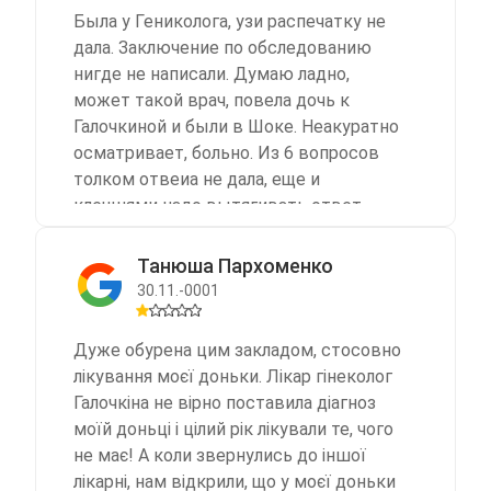
доброзичливість. Клініка "Stardoctor"
вниманием врач Арсиенко Л.С. приняла
Была у Гениколога, узи распечатку не
збереже ваше здоров'я. Рекомендую.
дедушку.Внимательно выслушав его
дала. Заключение по обследованию
жалобы, осмотрев дала ему советы,
нигде не написали. Думаю ладно,
назначила лекарство.Ее добрые слова,
может такой врач, повела дочь к
внимание, доброжелательное
Галочкиной и были в Шоке. Неакуратно
отношение придали ему надежду и
осматривает, больно. Из 6 вопросов
веру в улучшение самочувствия.Эти
толком отвеиа не дала, еще и
внимательные, доброжелательные
клещнями надо вытягивать ответ .
врачи обе также переселенки, много
Взяла мазки не предупредив , что
потерявшие и пережившие. Но
обойдется в 4000 грн. Заплатили только
Танюша Пархоменко
остались человечными,
за прием. Никому не советуем !!!
30.11.-0001
ответственными, профессионалами
своего дела.От встречи с такими
Дуже обурена цим закладом, стосовно
людьми возникает вера в добро,
лікування моєї доньки. Лікар гінеколог
человечность.От всей семьи
Галочкіна не вірно поставила діагноз
выражаем искреннюю благодарность
моїй доньці і цілий рік лікували те, чого
коллективу МЕДИЦИНСКОГО ЦЕНТРА
не має! А коли звернулись до іншої
«STARDOCTOR», за искреннюю заботу,
лікарні, нам відкрили, що у моєї доньки