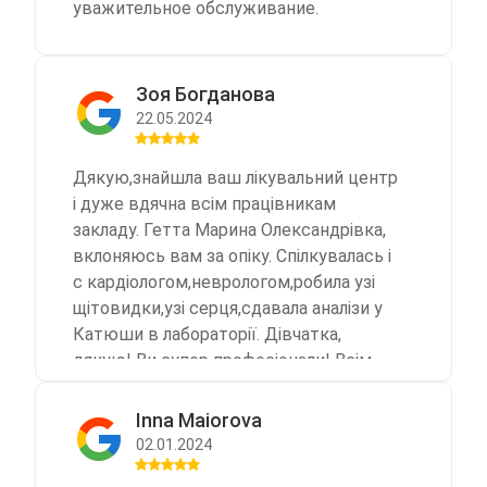
уважительное обслуживание.
Зоя Богданова
22.05.2024
Дякую,знайшла ваш лікувальний центр
і дуже вдячна всім працівникам
закладу. Гетта Марина Олександрівка,
вклоняюсь вам за опіку. Спілкувалась і
с кардіологом,неврологом,робила узі
щітовидки,узі серця,сдавала аналізи у
Катюши в лабораторії. Дівчатка,
дякую! Ви супер професіонали! Всім
Миру! Слава Україні!
Inna Maiorova
02.01.2024