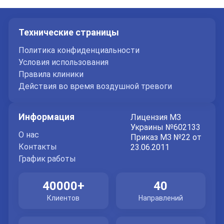
800
грн
Суточное мониторирование
ЭКГ
Заказать
Технические страницы
услугу
холтер
Политика конфиденциальности
0
грн
Спирометрия
Условия использования
Оставьте ваши контактные
Заказать
входит в стоимость консультации
Правила клиники
пульмонолога
услугу
данные
Действия во время воздушной тревоги
500
грн
Урофлоуметрия
Информация
Лицензия МЗ
Спасибо!
Заказать
Украины №602133
услугу
О нас
Приказ МЗ №22 от
Мы получили ваше обращение.
Контакты
23.06.2011
Оператор позвонит Вам в ближайшее
График работы
время.
40000+
40
Клиентов
Направлений
Отправить
Отправляя данные я даю согласие на
обработку