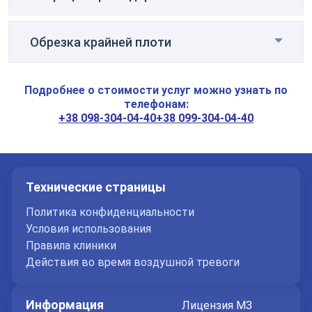
30000
грн
ТУР мочевого пузыря
Заказать
Обрезка крайней плоти
услугу
Подробнее о стоимости услуг можно узнать по
телефонам:
+38 098-304-04-40
+38 099-304-04-40
Оставьте ваши контактные
Технические страницы
данные
Политика конфиденциальности
Условия использования
Спасибо!
Правила клиники
Действия во время воздушной тревоги
Мы получили ваше обращение.
Оператор позвонит Вам в ближайшее
время.
Информация
Лицензия МЗ