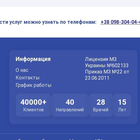
Спасибо!
Мы получили ваше обращение.
сти услуг можно узнать по телефонам:
+38 098-304-04-
Оператор позвонит Вам в ближайшее время.
Отправить
Информация
Лицензия МЗ
Отправляя данные я даю согласие на
обработку персональных
данных.
Украины №602133
О нас
Приказ МЗ №22 от
Контакты
23.06.2011
График работы
40000+
40
28
15
Клиентов
Направлений
Врачей
Лет