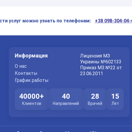
Спасибо!
Мы получили ваше обращение.
сти услуг можно узнать по телефонам:
+38 098-304-04-
Оператор позвонит Вам в ближайшее время.
Отправить
Информация
Лицензия МЗ
Отправляя данные я даю согласие на
обработку персональных
данных.
Украины №602133
О нас
Приказ МЗ №22 от
Контакты
23.06.2011
График работы
40000+
40
28
15
Клиентов
Направлений
Врачей
Лет