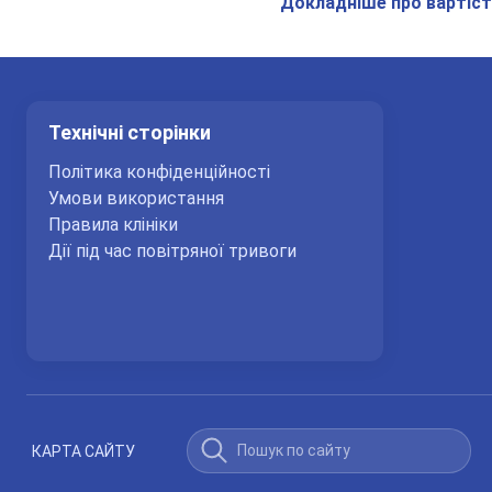
Докладніше про вартіст
Офтальмоскопія
входить у вартість консультації офтальмоло
Біомікроскопія
входить у вартість консультації офтальмоло
Технічні сторінки
Комп'ютерна периметрія
Політика конфіденційності
входить у вартість консультації офтальмоло
Умови використання
Правила клініки
Пневмотонометрія
Дії під час повітряної тривоги
входить у вартість консультації офтальмоло
Підбір окулярів
входить у вартість консультації офтальмоло
Підбір контактних лінз
входить у вартість консультації офтальмоло
КАРТА САЙТУ