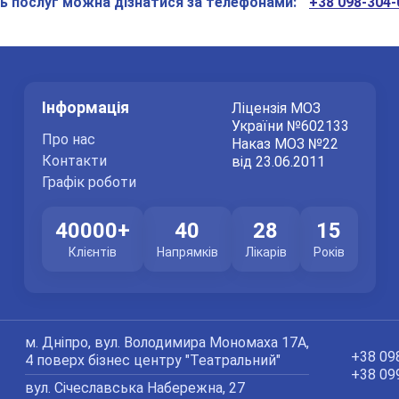
ь послуг можна дізнатися за телефонами:
+38 098-304-
Дякуємо!
га
Ми отримали Ваше звернення.
Оператор зателефонує Вам найближчим часом.
га
Інформація
Ліцензія МОЗ
України №602133
Про нас
Наказ МОЗ №22
Надіслати
га
Контакти
від 23.06.2011
Відправляючи данні я даю згоду на
обробку персональних данних.
Графік роботи
га
40000+
40
28
15
Клієнтів
Напрямків
Лікарів
Років
га
га
м. Дніпро, вул. Володимира Мономаха 17А,
+38 09
4 поверх бізнес центру "Театральний"
+38 09
вул. Січеславська Набережна, 27