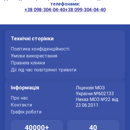
телефонами:
+38 098-304-04-40
+38 099-304-04-40
Технічні сторінки
Політика конфіденційності
Умови використання
Залиште Ваші контактні дані
Правила клініки
Дії під час повітряної тривоги
Дякуємо!
Інформація
Ліцензія МОЗ
Ми отримали Ваше звернення.
України №602133
Про нас
Наказ МОЗ №22 від
Оператор зателефонує Вам найближчим
Контакти
23.06.2011
часом.
Графік роботи
Надіслати
40000+
40