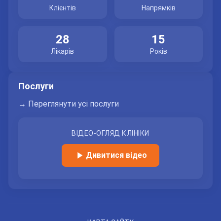
Відправляючи данні я даю згоду на
обробку персональних
Клієнтів
Напрямків
данних.
28
15
Лікарів
Років
Послуги
→ Переглянути усі послуги
ВІДЕО-ОГЛЯД КЛІНІКИ
Дивитися відео