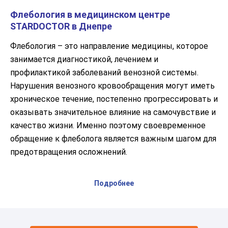
Флебология в медицинском центре
STARDOCTOR в Днепре
Флебология – это направление медицины, которое
занимается диагностикой, лечением и
профилактикой заболеваний венозной системы.
Нарушения венозного кровообращения могут иметь
хроническое течение, постепенно прогрессировать и
оказывать значительное влияние на самочувствие и
качество жизни. Именно поэтому своевременное
обращение к флеболога является важным шагом для
предотвращения осложнений.
В медицинском центре STARDOCTOR в Днепре
Подробнее
флебология представлена ​​комплексным подходом –
от точной диагностики до индивидуально
подобранного лечения и последующего наблюдения
пациента.