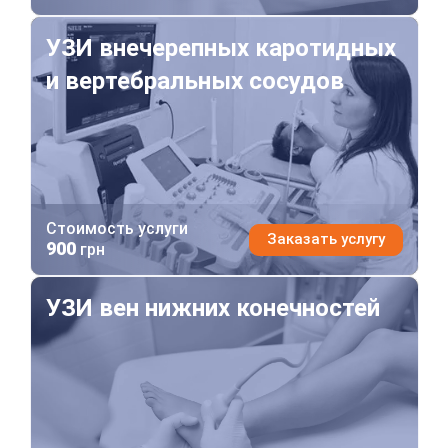
УЗИ внечерепных каротидных и вертебральных сосу
УЗИ внечерепных каротидных
и вертебральных сосудов
Стоимость услуги
Заказать услугу
900
грн
УЗИ вен нижних конечностей
УЗИ вен нижних конечностей