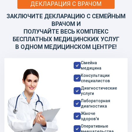
ДЕКЛАРАЦИЯ С ВРАЧОМ
Какие заболевания лечит флебология?
ЗАКЛЮЧИТЕ ДЕКЛАРАЦИЮ С СЕМЕЙНЫМ
Флебологическое направление охватывает широкий
ВРАЧОМ И
спектр заболеваний вен, среди которых:
ПОЛУЧАЙТЕ ВЕСЬ КОМПЛЕКС
БЕСПЛАТНЫХ МЕДИЦИНСКИХ УСЛУГ
варикозное расширение вен нижних конечностей;
В ОДНОМ МЕДИЦИНСКОМ ЦЕНТРЕ!
хроническая венозная недостаточность;
тромбофлебит и тромбоз глубоких вен;
Сімейна
посттромбофлебитический синдром;
медицина
Консультации
трофические язвы;
специалистов
сосудистые звездочки (телеангиоэктазии).
Диагностические
услуги
Многие венозные заболевания развиваются
Лабораторная
диагностика
постепенно, а первые симптомы часто остаются без
Жіноче
внимания, поэтому профилактические осмотры
здоров'я
имеют большое значение.
Оперативные
вмешательства