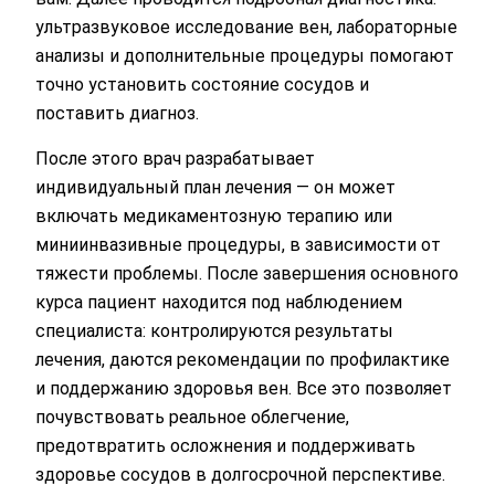
ультразвуковое исследование вен, лабораторные
анализы и дополнительные процедуры помогают
точно установить состояние сосудов и
Оставьте ваши контактные
поставить диагноз.
данные
После этого врач разрабатывает
индивидуальный план лечения — он может
Спасибо!
включать медикаментозную терапию или
Мы получили ваше обращение.
миниинвазивные процедуры, в зависимости от
Оператор позвонит Вам в ближайшее
тяжести проблемы. После завершения основного
время.
курса пациент находится под наблюдением
специалиста: контролируются результаты
лечения, даются рекомендации по профилактике
Отправить
и поддержанию здоровья вен. Все это позволяет
Отправляя данные я даю согласие на
обработку
почувствовать реальное облегчение,
персональных данных.
предотвратить осложнения и поддерживать
здоровье сосудов в долгосрочной перспективе.