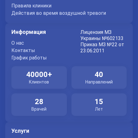
Преимущества флебологии у STARDOCTOR
Правила клиники
Действия во время воздушной тревоги
комплексный подход к диагностике и лечению;
современные протоколы флебологической
Информация
терапии;
Лицензия МЗ
Украины №602133
индивидуальные программы лечения и
О нас
Приказ МЗ №22 от
профилактики;
Контакты
23.06.2011
График работы
опытные флебологи и удобные условия приема;
динамическое наблюдение для контроля
40000+
40
результатов.
Клиентов
Направлений
Флебология в STARDOCTOR – это возможность
своевременно позаботиться о здоровье вен,
28
15
сохранить активность и улучшить качество жизни
Врачей
Лет
даже при хронических венозных заболеваниях.
Услуги